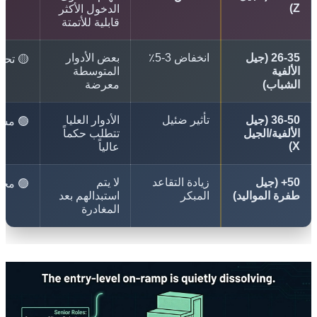
الدخول الأكثر
قابلية للأتمتة
26-35 (جيل
انخفاض 3-5٪
بعض الأدوار
🟡 تحذير
لفية
المتوسطة
باب)
معرضة
36-50 (جيل
تأثير ضئيل
الأدوار العليا
🟢 مستقر
لفية/الجيل
تتطلب حكماً
عالياً
50+ (جيل
زيادة التقاعد
لا يتم
🟢 محمي
ة المواليد)
المبكر
استبدالهم بعد
المغادرة