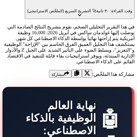
راءة: ٣٠ ثانية
🚀 التشريح السريع (الملخّص الاستراتيجي)
ا التقرير التحليلي الضخم، نقوم بتشريح النتائج الصادمة التي
توصلت إليها غولدمان ساكس في أبريل 2026: 16,000 وظيفة
ية يتم إزاحتها نهائياً بواسطة الذكاء الاصطناعي كل شهر.
ف هذا التحليل العميق الفرق الحاسم بين "الإزاحة" الوظيفية
و"التعزيز"، ويسلط الضوء على التأثير الشديد على الجيل Z والأدوار
ية المبتدئة، ويوفر استراتيجيات بقاء قابلة للتنفيذ في الاقتصاد
م على الذكاء الاصطناعي.
ة هذا الملخّص:
مشاركة
نهاية العالم
🤖
الوظيفية بالذكاء
الاصطناعي: