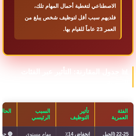
الاصطناعي لتغطية أحمال المهام تلك،
فلديهم سبب أقل لتوظيف شخص يبلغ من
العمر 23 عاماً للقيام بها.
 جدول المقارنة: التأثير عبر الفئات
عمرية
فئة
تأثير
السبب
الحالة
عمرية
التوظيف
الرئيسي
22-25 (الجيل
انخفاض 14٪
مهام مستوى
🔴 حرج