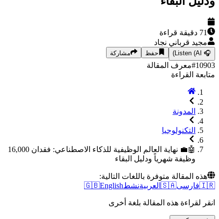
ل البقاء
دقيقة قراءة
د قرباني نجاد
Listen (AI
حفظ
مشاركة
1
#
معرف المقالة
ة القراءة
المدونة
التكنولوجيا
🤖💼 نهاية العالم الوظيفية للذكاء الاصطناعي: فقدان 16,000
وظيفة شهرياً ودليل البقاء
 المقالة متوفرة باللغات التالية:
فارسی
🇸🇦
العربية
نشط
English
🇬🇧
لقراءة هذه المقالة بلغة أخرى