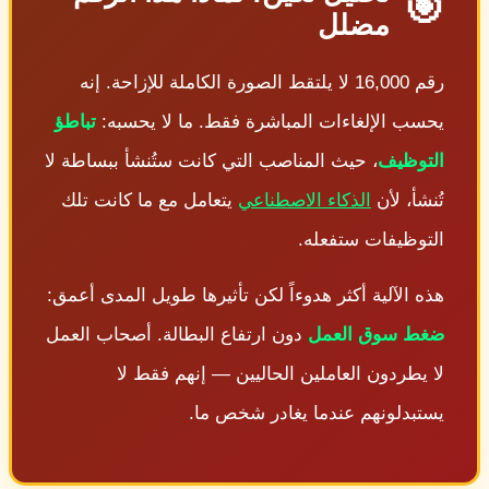
🎯
مضلل
رقم 16,000 لا يلتقط الصورة الكاملة للإزاحة. إنه
يحسب الإلغاءات المباشرة فقط. ما لا يحسبه:
تباطؤ
التوظيف
، حيث المناصب التي كانت ستُنشأ ببساطة لا
تُنشأ، لأن
الذكاء الاصطناعي
يتعامل مع ما كانت تلك
التوظيفات ستفعله.
هذه الآلية أكثر هدوءاً لكن تأثيرها طويل المدى أعمق:
ضغط سوق العمل
دون ارتفاع البطالة. أصحاب العمل
لا يطردون العاملين الحاليين — إنهم فقط لا
يستبدلونهم عندما يغادر شخص ما.