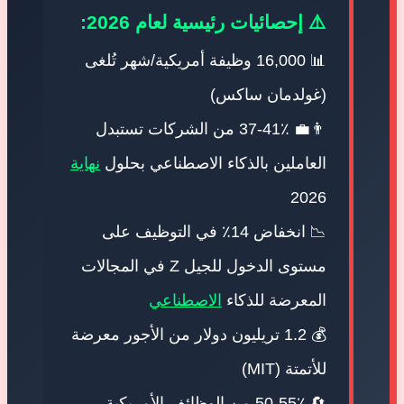
⚠️ إحصائيات رئيسية لعام 2026:
📊 16,000 وظيفة أمريكية/شهر تُلغى
(غولدمان ساكس)
👨‍💼 37-41٪ من الشركات تستبدل
العاملين بالذكاء الاصطناعي بحلول
نهاية
2026
📉 انخفاض 14٪ في التوظيف على
مستوى الدخول للجيل Z في المجالات
المعرضة للذكاء
الاصطناعي
💰 1.2 تريليون دولار من الأجور معرضة
للأتمتة (MIT)
🔄 50-55٪ من الوظائف الأمريكية