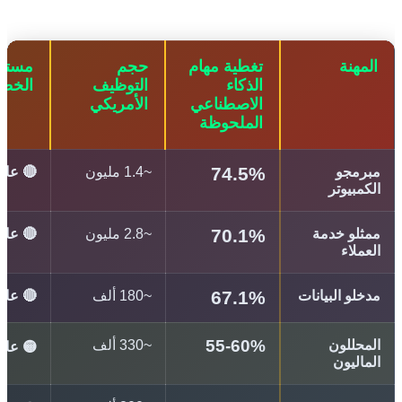
مهنة
تغطية مهام
حجم
مستوى
الذكاء
التوظيف
الخطر
الاصطناعي
الأمريكي
الملحوظة
74.5%
رمجو
~1.4 مليون
🔴 عالي جداً
مبيوتر
70.1%
لو خدمة
~2.8 مليون
🔴 عالي جداً
ملاء
67.1%
لو البيانات
~180 ألف
🔴 عالي جداً
55-60%
حللون
~330 ألف
🟡 عالي
اليون