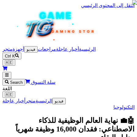
 إلى المحتوى الرئيسي
TEKIN
GAME
TG
TG
TG
TG
TG
GAMING STORE
الرئيسية
أخبار عاجلة
مراجعات
أجهزة
متجر
فيديو
Ctrl K
🇦🇪
سلة التسوق
Search
اللغة
🇦🇪
الرئيسية
متجر
أخبار عاجلة
فيديو
لوجيا
 نهاية العالم الوظيفية للذكاء
الاصطناعي: فقدان 16,000 وظيفة شهرياً