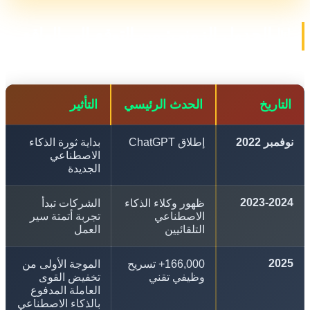
 الجدول الزمني: من التوقع إلى الواقع
تاريخ
الحدث الرئيسي
التأثير
بر 2022
إطلاق ChatGPT
بداية ثورة الذكاء
الاصطناعي
الجديدة
2023-20
ظهور وكلاء الذكاء
الشركات تبدأ
الاصطناعي
تجربة أتمتة سير
التلقائيين
العمل
20
166,000+ تسريح
الموجة الأولى من
وظيفي تقني
تخفيض القوى
العاملة المدفوع
بالذكاء الاصطناعي