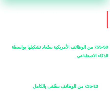
🔄 50-55٪ من الوظائف ستُعاد
صميمها، وليس إلغاؤها
سية لـ BCG هي: خلال السنوات 2-3 القادمة،
50-55٪ من الوظائف الأمريكية ستُعاد تشكيلها بواسطة
ء الاصطناعي
. بالنسبة للعديد من الموظفين، سيعني هذا
 يحتفظون بنفس الدور أو دور مماثل لكنهم يواجهون
ت جديدة جذرياً لكيفية عملهم وما ينتجونه.
10-15٪ من الوظائف ستُلغى بالكامل
. هذا المستوى
قدان الوظائف المحتمل كبير ويخلق دعوة مهمة للعمل
 الأعمال، لكنه ليس سيناريو "نهاية العالم" الذي تقترحه