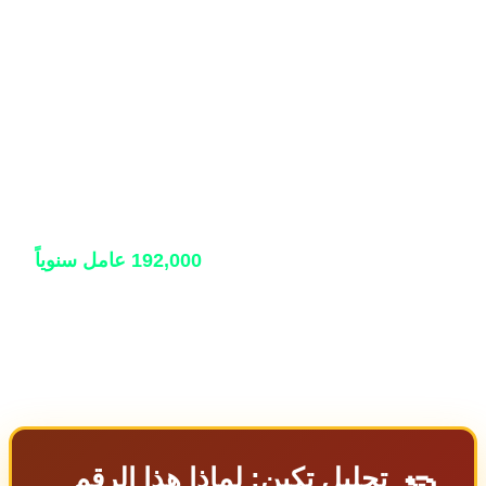
 يفقدون وظائفهم بسبب الأتمتة المدفوعة بالذكاء
ناعي شهرياً. إنه ليس توقعاً — بل يستند إلى بيانات
الإزاحة الحالية، مع عاملي الجيل Z الذين يأخذون حصة غير
بة من التأثير.
لفهم الحجم: يوظف سوق العمل الأمريكي حوالي 160
مليون عامل. 16,000 تخفيض وظيفي شهري يمثل 0.01٪
قوى العاملة شهرياً، أو حوالي
192,000 عامل سنوياً
.
خطأ تقريب على المستوى الكلي، وهذا بالضبط سبب
 إحصاءات البطالة الإجمالية مستقرة حتى مع شعور
عات مهنية محددة بضغط معنوي.
تحليل تكين: لماذا هذا الرقم