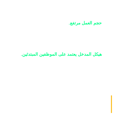
المستندات، وتوليد الكود لمتطلبات محددة كلها قابلة
للأتمتة بدرجة عالية.
حجم العمل مرتفع.
أدوات الذكاء الاصطناعي تنتج
أوضح عائد استثمار في الأدوار حيث يتكرر نفس نوع
المهمة مئات أو آلاف المرات.
هيكل المدخل يعتمد على الموظفين المبتدئين.
المجالات حيث يتعلم العاملون المبتدئون "بالممارسة"
المهام القابلة للأتمتة ترى أوضح ضغط توظيف على
مستوى الدخول.
 جدول تغطية مهام الذكاء الاصطناعي:
مهن عالية الخطورة