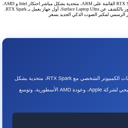
بدأ صباح الاثنين 1 يونيو 2026 بأحد أهم التطورات في تاريخ الحوسبة: دخلت Nvidia رسمياً سوق معالجات الكمبيوتر الشخصي مع شريحة RTX Spark القائمة على ARM، متحدية بشكل مباشر احتكار Intel و AMD.
تتميز هذه الشريحة بمعمارية Blackwell و 20 نواة معالج مركزي و 6,144 نواة معالج رسومي و 128GB ذاكرة موحدة. تبعت Microsoft على الفور بالكشف عن Surface Laptop Ultra، أول جهاز يعمل بـ RTX Spark.
صباح الاثنين الخير أيها التقنيون! اليوم يُعتبر أحد أكثر الأيام تاريخية في عالم الحوسبة - دخلت Nvidia رسمياً سوق معالجات الكمبيوتر الشخصي مع RTX Spark، متحدية بشكل
مباشر احتكار Intel و AMD الذي استمر لعقود. لدينا 6 أخبار متفجرة تغطي ثورة ARM في Windows، والتأخير الاستراتيجي لشركة Apple، وعودة AMD الأسطورية، وتوسع