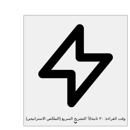
وقت القراءة: ٣٠ ثانية
🚀 التشريح السريع (الملخّص الاستراتيجي)