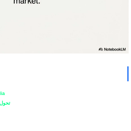
💻 ثورة RTX Spark: Nvidia تدخل رسمياً سوق معالجات الكمبيوتر الشخصي
في واحد من أهم الإعلانات في تاريخ صناعة الحوسبة، كشفت
Nvidia في مؤت
الكمبيوتر الشخصي. هذا ليس مجرد إطلاق منتج جديد - إنه
تحول 
بأكمله.
جنسن هوانغ، الرئيس التنفيذي لشركة Nvidia، صعد إلى المنصة في GTC Taipei وأعلن أن RTX Spark هو