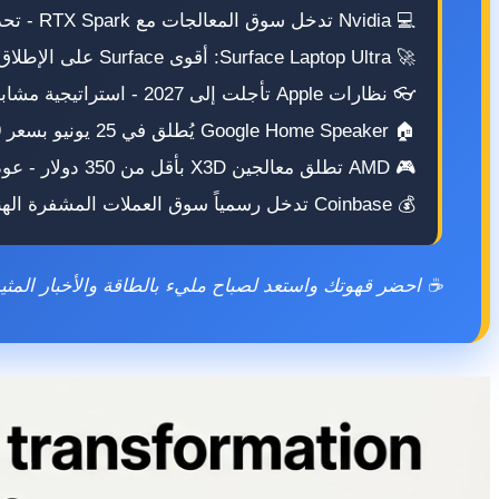
💻 Nvidia تدخل سوق المعالجات مع RTX Spark - تحدٍ مباشر لـ Intel و AMD
🚀 Surface Laptop Ultra: أقوى Surface على الإطلاق بقوة 1 بيتافلوب للذكاء
👓 نظارات Apple تأجلت إلى 2027 - استراتيجية مشابهة لـ Apple Watch
🏠 Google Home Speaker يُطلق في 25 يونيو بسعر 99.99 دولار مع Gemini
🎮 AMD تطلق معالجين X3D بأقل من 350 دولار - عودة 5800X3D!
💰 Coinbase تدخل رسمياً سوق العملات المشفرة الهندي بقيمة 3 مليار دولار
☕ احضر قهوتك واستعد لصباح مليء بالطاقة والأخبار المثير