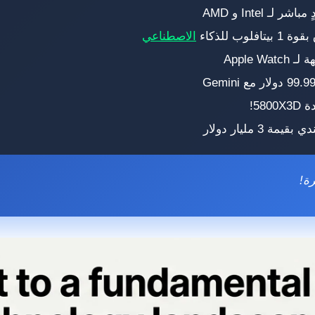
الاصطناعي
ة!