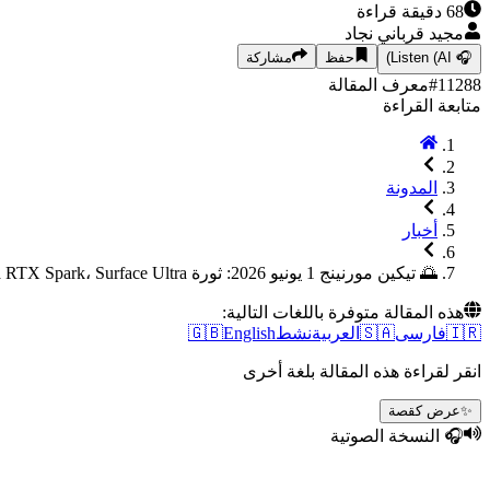
68
دقيقة قراءة
مجيد قرباني نجاد
🎧
Listen (AI)
حفظ
مشاركة
11288
#
معرف المقالة
متابعة القراءة
المدونة
أخبار
🌅 تيكين مورنينج 1 يونيو 2026: ثورة Nvidia RTX Spark، Surface Ultra من Microsoft وتأخير نظارات Apple
هذه المقالة متوفرة باللغات التالية:
🇮🇷
فارسی
🇸🇦
العربية
نشط
English
🇬🇧
انقر لقراءة هذه المقالة بلغة أخرى
✨
عرض كقصة
🎧 النسخة الصوتية