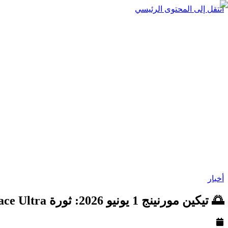
انتقل إلى المحتوى الرئيسي
أخبار
🌅 تيكين مورنينج 1 يونيو 2026: ثورة Nvidia RTX Spark، Surface Ultra من Microsoft وتأخير نظارات Apple