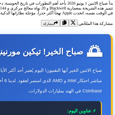
في الوقت نفسه، اتخذت Apple نهجاً أكثر حذراً، مؤجلة نظاراتها الذكية إلى أواخر 2027 و Vision Air إلى 2029. أعلنت Google عن تاريخ الإصدار الرسمي لمكبر الصوت الذكي الجديد بسعر
مشاركة هذا الملخّص:
مشاركة
🌅
صباح الخير! تيكين مورنينج 1 يونيو 6
Coinbase في الهند بمليارات الدولارات.
⚡ عناوين اليوم: