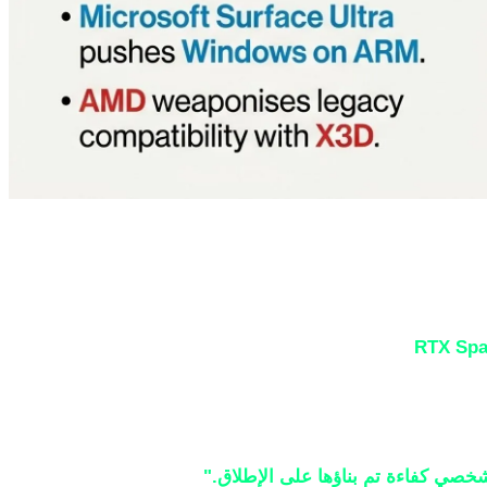
RTX Spa
، مما يمثل دخولها المباشر إلى سوق معالجات
يمكن أن يتحدى هيمنة Intel و AMD التي استمرت لعقود ويعيد تشكيل مشهد الصناعة
خصي كفاءة تم بناؤها على الإطلاق."
هذا الادعاء الجريء