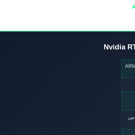
(10 نوى Cortex-X925 للأداء + 10 نوى Cortex-A725 للكفاءة)،
ين المعالج المركزي والرسومي.
ARM ×
ا
ركة بين