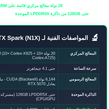
مدعوم بمواصفات مذهلة:
20 نواة معالج مركزي قائمة على ARM
منفصل)، و
حتى 128GB من ذاكرة LPDDR5X الموحدة
مشتركة ب
🔬
المواصفات الفنية لـ Nvidia RTX Spark (N1X)
المعالج المركزي
20 نواة (10× Cortex-X925 + 10
Cortex-A725)
سرعة الساعة
حتى 4.1 جيجاهرتز
المعالج الرسومي
6,144 نواة CUDA (Blackwell) - م
يعادل RTX 5070
الذاكرة الموحدة
حتى 128GB LPDDR5X (مشت
CPU/GPU)