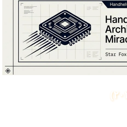
 می‌کردید نسخه اول باگ داشت، اینجا دیگه خبری از اون
مشکلات نیست. معماری موتور گرافیکی کاملاً عوض شده و سیستم هوش مصنوعی عابران پیاده به معنای واقعی کلمه "واکنشی" (Reactive) شده است. شما در Night City جدید، با