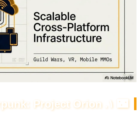
🌃 ۱. Cyberpunk: Project Orion (تاریخ انتشار: ۵ ژوئن ۲۰۲۶)
بزرگترین بمب خبری این ماه! استودیوی CDPR بالاخره دنباله سایبرپانک رو روی