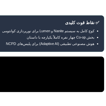
یک ترمینال لینوکس واقعی برای هک کردن روبرو هستید!
✅ نقاط قوت کلیدی
کوچ کامل به سیستم Nanite و Lumen برای نورپردازی کوانتومی
بخش Co-op چهار نفره کاملاً یکپارچه با داستان
هوش مصنوعی تطبیقی (Adaptive AI) برای پلیس‌های NCPD