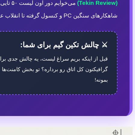
(Tekin Review)
می‌خوایم دور اون لیست ۵۰ تایی و خسته‌کننده خط بکشیم و دقیقاً بریم سراغ
شاهکارهای سنگین PC و کنسول گرفته تا انقلاب عینک‌های VR و غول‌های جدید موبایل گیمینگ.
⚔️ چالش تکین گیم برای شما:
قبل از اینکه بریم سراغ لیست، یه چالش جدی برات
بمونه!