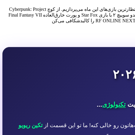
ماه ژوئن ۲۰۲۶ با عرضه‌ی طوفانی از شاهکارهای دنیای گیمینگ همراه است. در این قسمت از «تکین ریویو»، به بررسی عمیق و فنی موردانتظارترین بازی‌های این ماه می‌پردازیم. از کوچِ Cyberpunk: Project
Orion به موتور آنریل انجین ۵ و بازسازی خیره‌کننده Gothic 1 تا تغییرات فیزیکی شگفت‌انگیز Sifu 2. همچنین نگاهی داریم به قدرت‌نمایی نینتندو سوییچ ۲ با بازی Star Fox و پورت خارق‌العاده Final Fantasy VII
یت
تکنولوژی
...
هاتون رو خالی کنه! ما تو این قسمت از
تکین ریویو