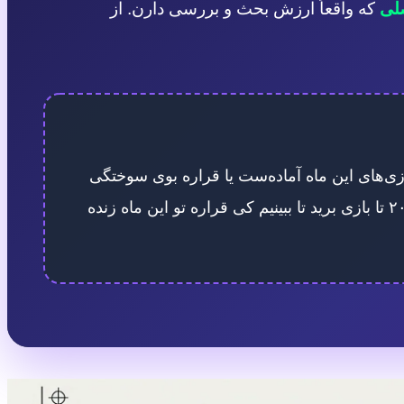
که واقعاً ارزش بحث و بررسی دارن. از
زی‌های این ماه آماده‌ست یا قراره بوی سوختگی
گرافیکتون کل اتاق رو برداره؟ تو بخش کامنت‌ها بنویسید با چه سیستمی (یا چه کنسولی) قراره به استقبال این ۲۰ تا بازی برید تا ببینیم کی قراره تو این ماه زنده