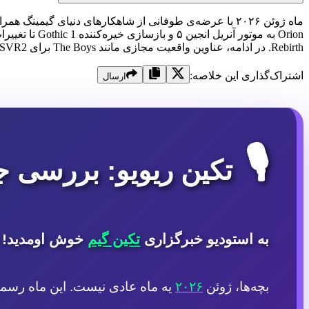
Rebirth. در ادامه، عناوین واقعیت مجازی مانند The Boys برای PSVR2 و بازی‌های موبایلی با گرافیک کنسولی مانند Guild Wars Reforged و RF ONLINE NEXT را کالبدشکافی می‌کن
اشتراک‌گذاری این خلاصه:
ارسال
🎙️
تکین ریویو: بررسی جام
به استودیو خبرگزاری
تکین گیم
خوش اومدید! م
بچه‌ها، ژوئن
۲۰۲۶
یه ماه عادی نیست. این ماه رسما