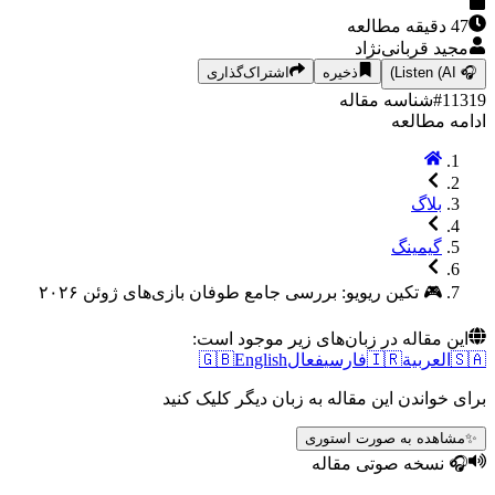
47
دقیقه مطالعه
مجید قربانی‌نژاد
🎧
Listen (AI)
ذخیره
اشتراک‌گذاری
11319
#
شناسه مقاله
ادامه مطالعه
بلاگ
گیمینگ
🎮 تکین ریویو: بررسی جامع طوفان بازی‌های ژوئن ۲۰۲۶
این مقاله در زبان‌های زیر موجود است:
🇸🇦
العربية
🇮🇷
فارسی
فعال
English
🇬🇧
برای خواندن این مقاله به زبان دیگر کلیک کنید
✨
مشاهده به صورت استوری
🎧 نسخه صوتی مقاله