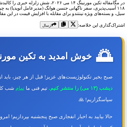
سیل، و بسته‌های ویژه نینتندو برای مقابله با افزایش قیمت در این مقا
اشتراک‌گذاری این خلاصه:
ارسال
🌅
خوش امدید به تکین مورنینگ ۱۴ می
صبح بخیر تکنولوژیست‌های عزیز! قبل از هر چیز، باید 
دیشب (۱۳ می) را منتشر کنیم.
تیم فنی ما
تمام
شب کار
سپاسگزاریم! 🙏
حالا بیایید به اخبار انفجاری صبح پنجشنبه بپردازیم!