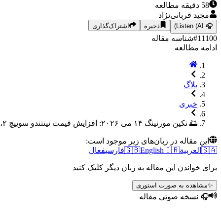
58
دقیقه مطالعه
مجید قربانی‌نژاد
🎧
Listen (AI)
ذخیره
اشتراک‌گذاری
11100
#
شناسه مقاله
ادامه مطالعه
بلاگ
خبری
🌅 تکین مورنینگ ۱۴ می ۲۰۲۶: افزایش قیمت نینتندو سوییچ ۲، آژیر قرمز ویندوز و بحران سامسونگ
این مقاله در زبان‌های زیر موجود است:
🇸🇦
العربية
🇮🇷
English
🇬🇧
فارسی
فعال
برای خواندن این مقاله به زبان دیگر کلیک کنید
✨
مشاهده به صورت استوری
🎧 نسخه صوتی مقاله