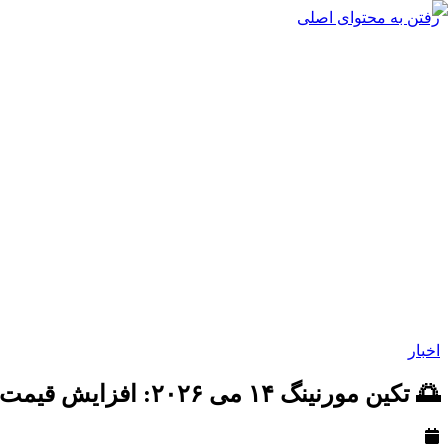
رفتن به محتوای اصلی
اخبار
🌅 تکین مورنینگ ۱۴ می ۲۰۲۶: افزایش قیمت نینتندو سوییچ ۲، آژیر قرمز ویندوز و بحران سامسونگ