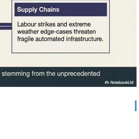
۱. بحران تراشه حافظه: Nintendo Switch 2 افزایش قیمت ۵۰ دلاری 💸
اولین افزایش قیمت از زمان عرضه این کنسول در ژوئن ۲۰۲۵ است.