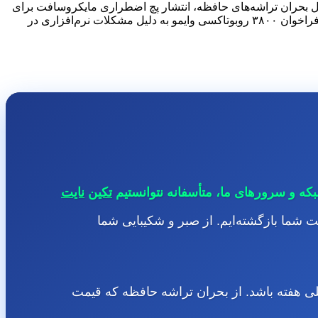
 مورنینگ ۱۴ می ۲۰۲۶، شش زلزله خبری را کالبدشکافی می‌کنیم. بررسی افزایش ۵۰ دلاری قیمت نینتندو سوییچ ۲ به دلیل بحران تراشه‌های حافظه، انتشار پچ اضطراری مایکروسافت برای
۱۱۸ آسیب‌پذیری، سفر ناگهانی جنسن هوانگ (مدیرعامل انویدیا) به چین، بازیابی ۶۶ میلیارد دلاری سامسونگ پس از تهدید اعتصاب کارگری، فراخوان ۳۸۰۰ روبوتاکسی وایمو به دلیل مشکلات نرم‌افزاری در
که و سرورهای ما، متأسفانه نتوانستیم
تکین
نایت
 شما بازگشته‌ایم. از صبر و شکیبایی شما
صلی هفته باشد. از بحران تراشه حافظه که قیمت