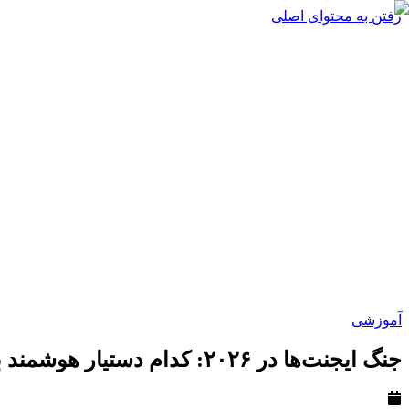
رفتن به محتوای اصلی
آموزشی
جنگ ایجنت‌ها در ۲۰۲۶: کدام دستیار هوشمند برای شما کار می‌کند؟ (مقایسه Copilot، Gemini و Claude) 🤖⚔️