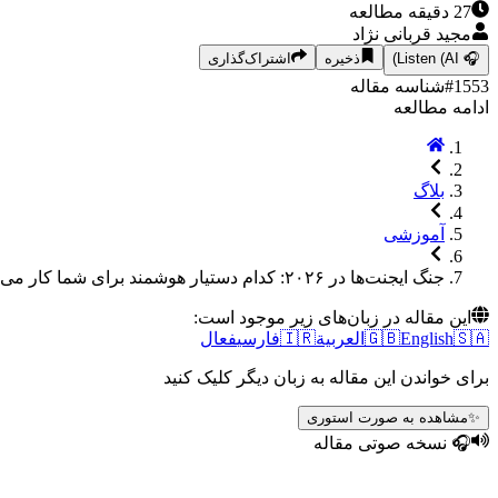
27
دقیقه مطالعه
مجید قربانی نژاد
🎧
Listen (AI)
ذخیره
اشتراک‌گذاری
1553
#
شناسه مقاله
ادامه مطالعه
بلاگ
آموزشی
جنگ ایجنت‌ها در ۲۰۲۶: کدام دستیار هوشمند برای شما کار می‌کند؟ (مقایسه Copilot، Gemini و Claude) 🤖⚔️
این مقاله در زبان‌های زیر موجود است:
🇸🇦
English
🇬🇧
العربية
🇮🇷
فارسی
فعال
برای خواندن این مقاله به زبان دیگر کلیک کنید
✨
مشاهده به صورت استوری
🎧 نسخه صوتی مقاله