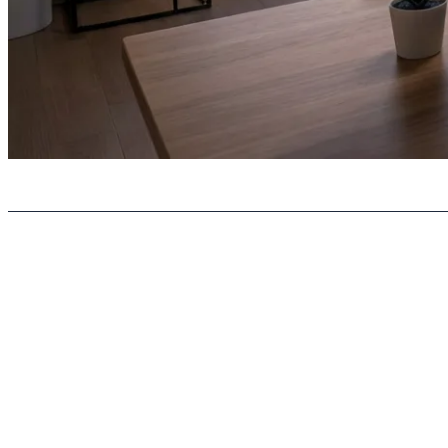
بات معمولی (مثل نسخه‌های اولیه ChatGPT) بر پایه «تکمیل متن» عمل می‌کند. او کلمه‌ی بعدی را پیش‌بینی می‌کند تا پاسخی معقول بدهد. اما
ت. او ابتدا فکر می‌کند، سپس ابزاری (مثل یک مرورگر وب یا یک اسکریپت پایتون) را فراخوانی می‌کند،
صل عالی هستند.» اما یک ایجنت، وضعیت آب‌وهوا را چک می‌کند، با
 کند. این یعنی «هوش در خدمتِ لجستیک». شرکت‌های بزرگ در سال