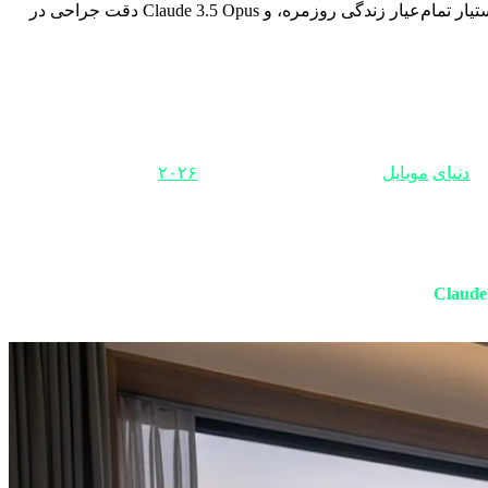
#1562: بررسی جامع و تخصصی ایجنت‌های برتر ۲۰۲۶: تفاوت بنیادی چت‌بات و ایجنت، درخشش Copilot Pro در آفیس، Gemini Advanced دستیار تمام‌عیار زندگی روزمره، و Claude 3.5 Opus دقت جراحی در
ون
دنیای
موبایل
را زیر و رو کرد، در فوریه
۲۰۲۶
، ما در میانه یک
ادر متنی می‌رفت که سوالی در آن می‌نوشتیم و او با حوصله (و
‌کند، فایل اکسلِ پیچیده‌ی مدیریت مالی را می‌سازد و ایمیل‌هایتان
شما برای هر قدم به آن‌ها دستور بدهید؛ بلکه با فهمیدنِ هدف نهایی، نقشه‌ی راه را ترسیم کرده و
Claude
رفته‌ایم تا بفهمیم کدام یک شایستگیِ تبدیل‌شدن به دستیار