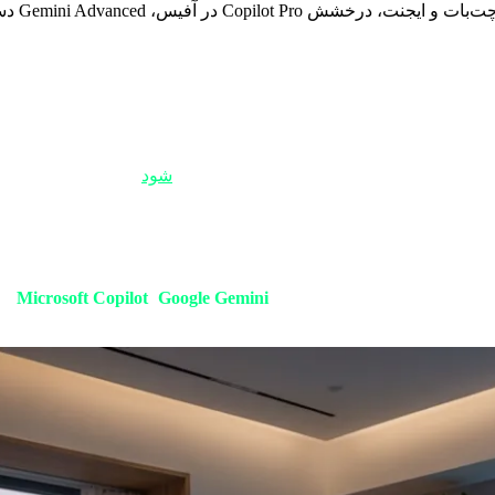
دگویی به کارگزاران شما! 🤖🎩
ر از یک ابزار، به یک «نماد تغییر» تبدیل می‌
شود
. همان‌طور که آی‌ف
و سال پیش، وقتی از هوش مصنوعی حرف می‌زدیم، ذهنمان به سمت یک ک
 کسی است که آستین‌ها را بالا می‌زند، بلیت هواپیمای شما را رزرو می
را اولویت‌بندی و پاسخ می‌دهد. ایجنت‌ها دارای «خودمختاری» (Autonomy) هستند. آن‌ها منتظر نمی‌مانند تا 
یم، ما به سراغ سه غول برتر یعنی
Google Gemini
،
Microsoft Copilot
و