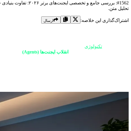
تحلیل متن.
اشتراک‌گذاری این خلاصه:
ارسال
پیش‌گفتار: عبور از دوران «فقط چت»؛ خوش‌آم
در طول تاریخ
تکنولوژی
، همواره لحظاتی وجود دارند که یک محصول، فرات
انقلابِ به مراتب بزرگتر هستیم:
انقلاب ایجنت‌ها (Agents)
. تا همین د
گاهی با اشتباه) به ما پاسخ می‌داد. دنیای ۲۰۲۴ دنیای چت‌بات‌ها بود. اما تفاوت این دو در یک کلمه خلاصه می‌شود: «عملکرد».
اگر چت‌بات یک مشاور است که راه را به شما نشان می‌دهد، ایجنت همان
ابزارهای لازم را به کار می‌گیرند. در این مقاله مگا-تحلیلی از تکین‌گ
اول شما را در این عصر پرشتاب دارد.