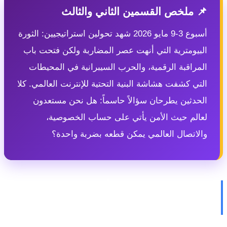
 ملخص القسمين الثاني والثالث
أسبوع 3-9 مايو 2026 شهد تحولين استراتيجيين: الثورة
لبيومترية التي أنهت عصر المضاربة ولكن فتحت باب
لمراقبة الرقمية، والحرب السيبرانية في المحيطات
لتي كشفت هشاشة البنية التحتية للإنترنت العالمي. كلا
لحدثين يطرحان سؤالاً حاسماً: هل نحن مستعدون
عالم حيث الأمن يأتي على حساب الخصوصية،
الاتصال العالمي يمكن قطعه بضربة واحدة؟
 القسم الرابع: أزمة تخزين
لعاب — Call of Duty 400GB