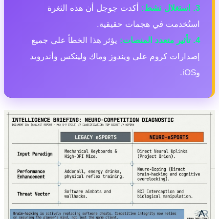
 استغلال نشط:
أكدت جوجل أن هذه الثغرة
ستُخدمت في هجمات حقيقية.
تأثير متعدد المنصات:
يؤثر هذا الخطأ على جميع
صدارات كروم على ويندوز وماك ولينكس وأندرويد
iOS.