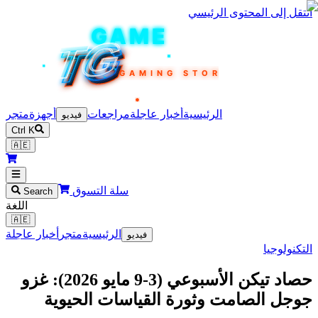
 إلى المحتوى الرئيسي
TEKIN
GAME
TG
TG
TG
TG
TG
GAMING STORE
الرئيسية
أخبار عاجلة
مراجعات
أجهزة
متجر
فيديو
Ctrl K
🇦🇪
سلة التسوق
Search
اللغة
🇦🇪
الرئيسية
متجر
أخبار عاجلة
فيديو
لوجيا
حصاد تيكن الأسبوعي (3-9 مايو 2026): غزو
ل الصامت وثورة القياسات الحيوية