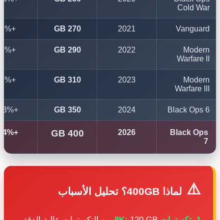
Cold 
+8%
270 GB
2021
Vangu
+7%
290 GB
2022
Mod
Warfare
+7%
310 GB
2023
Mod
Warfare 
+13%
350 GB
2024
Black Op
+14%
400 GB
2026
Black O
⚠
لماذا 400GB؟ تحليل الأسباب
 تكسترات 8K:
120 GB من التكسترات عالية الدقة