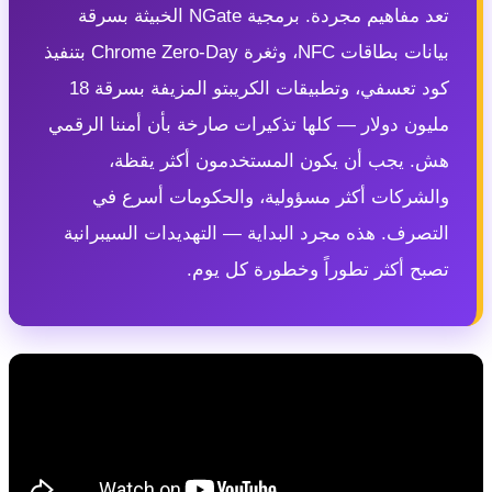
تعد مفاهيم مجردة. برمجية NGate الخبيثة بسرقة
بيانات بطاقات NFC، وثغرة Chrome Zero-Day بتنفيذ
كود تعسفي، وتطبيقات الكريبتو المزيفة بسرقة 18
ليون دولار — كلها تذكيرات صارخة بأن أمننا الرقمي
ش. يجب أن يكون المستخدمون أكثر يقظة،
الشركات أكثر مسؤولية، والحكومات أسرع في
لتصرف. هذه مجرد البداية — التهديدات السيبرانية
صبح أكثر تطوراً وخطورة كل يوم.