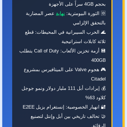
بحجم 4GB سراً على الأجهزة
🆔 الثورة البيومترية:
نهاية
عصر المضاربة
بالتحقق الإلزامي
🌊 الحرب السيبرانية في المحيطات: قطع
ثلاثة كابلات استراتيجية
💾 أزمة تخزين الألعاب: Call of Duty يتطلب
400GB
🎮 هجوم Valve على الميتافيرس بمشروع
Citadel
💰 إيرادات أبل 111 مليار دولار ونمو جوجل
كلاود 63%
🔐 انهيار الخصوصية: إنستغرام يزيل E2EE
🤝 تحالف تاريخي بين أبل وإنتل لتصنيع
الرقائق