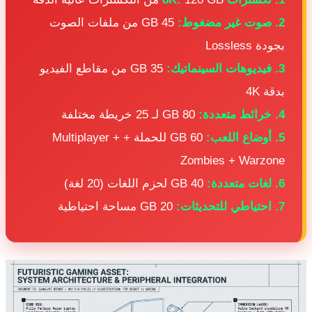
 صوت غير مضغوط:
45 GB من ملفات الصوت
جودة Lossless
فيديوهات السينماتيك:
35 GB من مقاطع الفيديو
دقة 4K
 خرائط متعددة:
80 GB لـ 25 خريطة مختلفة
 أوضاع اللعب:
60 GB للحملة + Multiplayer +
Zombies + Warzon
 لغات متعددة:
40 GB لحزم اللغات (20 لغة)
احتياطي للتحديثات:
20 GB مساحة احتياطية