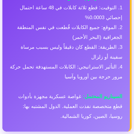
1. التوقيت: قطع ثلاثة كابلات في 48 ساعة احتمال
حصائي 0.0003%
2. الموقع: جميع الكابلات قُطعت في نفس المنطقة
لجغرافية (البحر الأحمر)
3. الطريقة: القطع كان دقيقاً وليس بسبب مرساة
فينة أو زلزال
4. التأثير الاستراتيجي: الكابلات المستهدفة تحمل حركة
رور حرجة بين أوروبا وآسيا
لسيناريو المحتمل:
غواصة عسكرية مجهزة بأدوات
طع متخصصة نفذت العملية. الدول المشتبه بها:
وسيا، الصين، كوريا الشمالية.