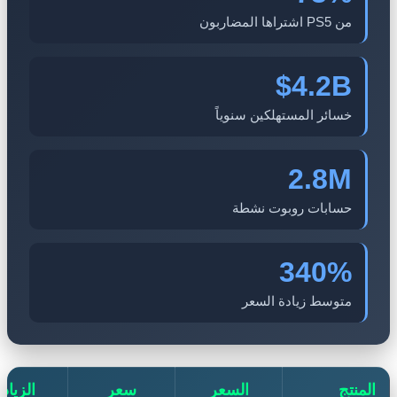
من PS5 اشتراها المضاربون
$4.2B
خسائر المستهلكين سنوياً
2.8M
حسابات روبوت نشطة
340%
متوسط زيادة السعر
نتج
السعر
سعر
الزيادة