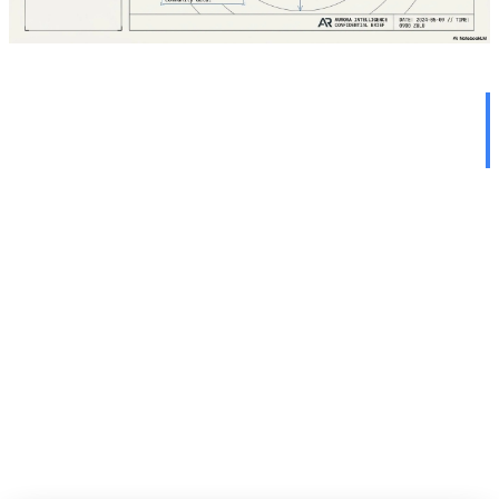
 القسم الثالث: الحرب
لسيبرانية في المحيطات
في 7 مايو 2026، وقع حدث غير مسبوق هز عالم الاتصالات
العالمية: قطع ثلاثة كابلات بحرية استراتيجية في غضون 48
 هذه الكابلات، التي تربط أوروبا بآسيا والشرق الأوسط،
تحمل أكثر من 40% من حركة الإنترنت العالمية. هل كان هذا
ً؟ أم هو أول هجوم سيبراني منسق على البنية التحتية
رنت العالمي؟
لكابلات المقطوعة: تفاصيل الحادث