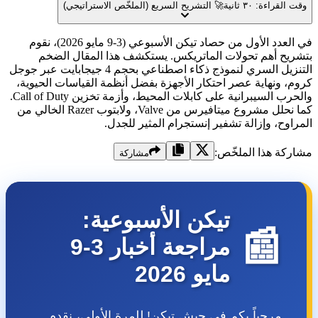
راءة: ٣٠ ثانية
🚀 التشريح السريع (الملخّص الاستراتيجي)
في العدد الأول من حصاد تيكن الأسبوعي (3-9 مايو 2026)، نقوم
ح أهم تحولات الماتريكس. يستكشف هذا المقال الضخم
التنزيل السري لنموذج ذكاء اصطناعي بحجم 4 جيجابايت عبر جوجل
 ونهاية عصر احتكار الأجهزة بفضل أنظمة القياسات الحيوية،
والحرب السيبرانية على كابلات المحيط، وأزمة تخزين Call of Duty.
كما نحلل مشروع ميتافيرس من Valve، ولابتوب Razer الخالي من
وح، وإزالة تشفير إنستجرام المثير للجدل.
ة هذا الملخّص:
مشاركة
تيكن الأسبوعية:
📰
مراجعة أخبار 3-9
مايو 2026
مرحباً بكم في جيش تيكن! للمرة الأولى، نقدم