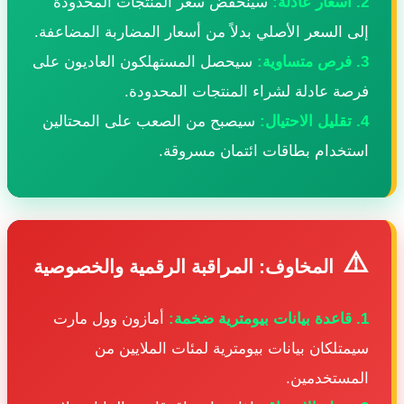
 أسعار عادلة:
سينخفض سعر المنتجات المحدودة
لى السعر الأصلي بدلاً من أسعار المضاربة المضاعفة.
 فرص متساوية:
سيحصل المستهلكون العاديون على
رصة عادلة لشراء المنتجات المحدودة.
 تقليل الاحتيال:
سيصبح من الصعب على المحتالين
ستخدام بطاقات ائتمان مسروقة.
⚠
المخاوف: المراقبة الرقمية والخصوصية
اعدة بيانات بيومترية ضخمة:
أمازون وول مارت
يمتلكان بيانات بيومترية لمئات الملايين من
لمستخدمين.