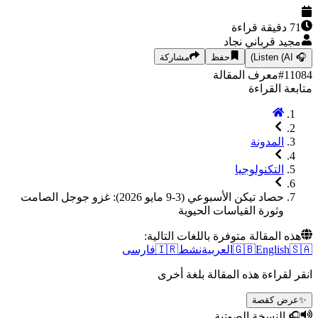
دقيقة قراءة
د قرباني نجاد
Listen (AI
حفظ
مشاركة
1
#
معرف المقالة
ة القراءة
المدونة
التكنولوجيا
حصاد تيكن الأسبوعي (3-9 مايو 2026): غزو جوجل الصامت
وثورة القياسات الحيوية
 المقالة متوفرة باللغات التالية:
English
🇬🇧
العربية
نشط
🇮🇷
فارسی
لقراءة هذه المقالة بلغة أخرى
ض كقصة
النسخة الصوتية