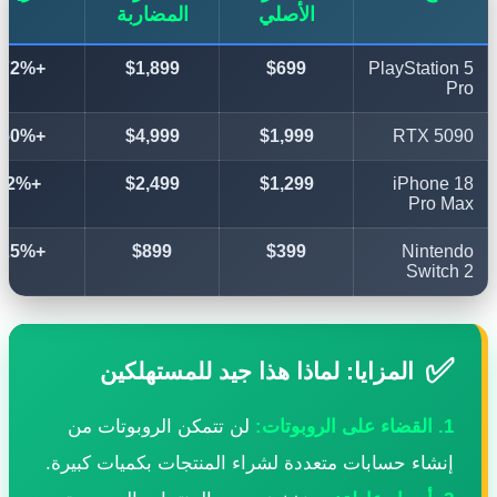
الأصلي
المضاربة
+172%
$1,899
$699
PlayStatio
+150%
$4,999
$1,999
RTX 5
+92%
$2,499
$1,299
iPhone
Pro 
+125%
$899
$399
Ninte
Switc
المزايا: لماذا هذا جيد للمستهلكين
القضاء على الروبوتات:
لن تتمكن الروبوتات من
نشاء حسابات متعددة لشراء المنتجات بكميات كبيرة.