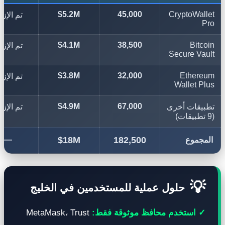
$5.2M
45,000
CryptoWal
تم الإزالة
$4.1M
38,500
Bitc
تم الإزالة
Secure Va
$3.8M
32,000
Ether
تم الإزالة
Wallet P
$4.9M
67,000
تم الإزالة
تطبيقات أ
—
$18M
182,500
المج

حلول عملية للمستخدمين في الخليج
MetaMask، Trust
✓ استخدم محافظ موثوقة فقط