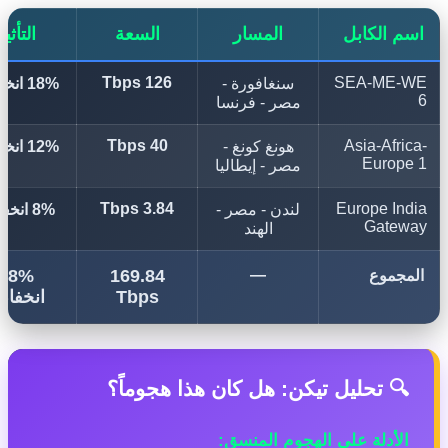
م الكابل
المسار
السعة
التأثير
126 Tbps
SEA-ME-
سنغافورة -
18% انخفاض
مصر - فرنسا
40 Tbps
Asia-Afri
هونغ كونغ -
12% انخفاض
Europ
مصر - إيطاليا
3.84 Tbps
Europe In
لندن - مصر -
8% انخفاض
Gate
الهند
38%
169.84
—
جموع
Tbps
انخفاض
 تحليل تيكن: هل كان هذا هجوماً؟
لأدلة على الهجوم المنسق: