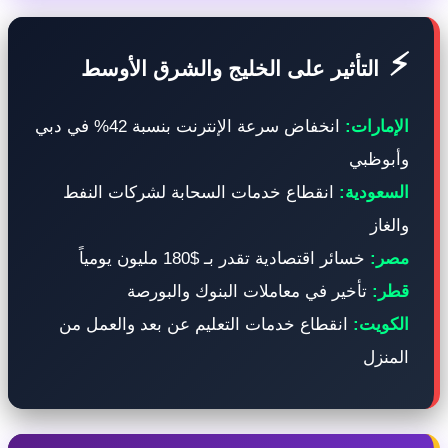
التأثير على الخليج والشرق الأوسط
لإمارات:
انخفاض سرعة الإنترنت بنسبة 42% في دبي
أبوظبي
لسعودية:
انقطاع خدمات السحابة لشركات النفط
الغاز
صر:
خسائر اقتصادية تقدر بـ $180 مليون يومياً
طر:
تأخير في معاملات البنوك والبورصة
لكويت:
انقطاع خدمات التعليم عن بعد والعمل من
لمنزل