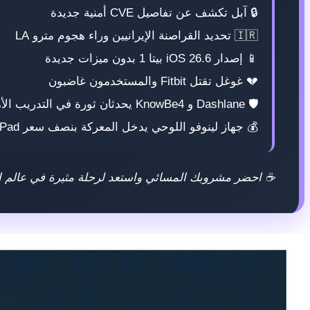
🔒 آبل تكشف عن تفاصيل CVE أمنية جديدة
🇮🇷 تحديد القراصنة الإيرانيين وراء هجوم مترو LA
📱 إصدار iOS 26.6 بيتا 1 بدون ميزات جديدة
💔 غوغل تقتل Fitbit والمستخدمون غاضبون
🛡️ Dashlane و KnowBe4 يحدثان ثورة في التدريب الأمني
💰 جهاز لينوفو اللوحي يدخل المعركة بنصف سعر iPad
☕ احضر مشروبك المسائي واستعد لرحلة مثيرة في عالم الت