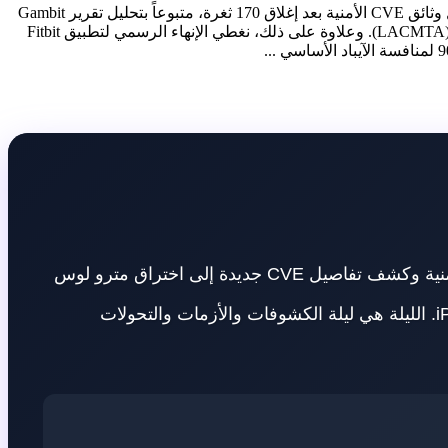
يحلل موجز تيكن نايت ليوم 27 مايو 2026 ستة تحولات استراتيجية وأمنية في الصناعة الرقمية. نقوم بتشريح أزمة پنهان‌کاري أبل حول تفاصيل وثائق CVE الأمنية بعد إغلاق 170 ثغرة، متبوعاً بتحليل تقرير Gambit
Security الذي يتتبع الهاكرز الحكوميين الإيرانيين (التابعين لوزارة الاستخبارات) وراء الهجوم السيبراني المدمر على شبكة مترو لوس أنجلوس (LACMTA). وعلاوة على ذلك، نغطي الإنهاء الرسمي لتطبيق Fitbit
مساء الخير أيها المتحمسون للتكنولوجيا! الليلة نقدم لكم ستة أخبار حيوية ومثيرة من عالم التكنولوجيا. من أزمة آبل الأمنية وكشف تفاصيل CVE جديدة إلى اختراق مترو لوس
أنجلوس من قبل قراصنة إيرانيين، من موت Fitbit وولادة Google Health إلى جهاز لينوفو اللوحي الذي يريد تدمير iPad. الليلة هي ليلة الكشوفات والأزمات والتحولات