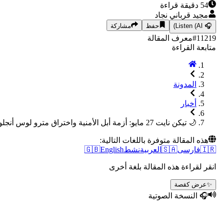
54
دقيقة قراءة
مجيد قرباني نجاد
🎧
Listen (AI)
حفظ
مشاركة
11219
#
معرف المقالة
متابعة القراءة
المدونة
أخبار
🌙 تيكن نايت 27 مايو: أزمة أبل الأمنية واختراق مترو لوس أنجلوس
هذه المقالة متوفرة باللغات التالية:
🇮🇷
فارسی
🇸🇦
العربية
نشط
English
🇬🇧
انقر لقراءة هذه المقالة بلغة أخرى
✨
عرض كقصة
🎧 النسخة الصوتية