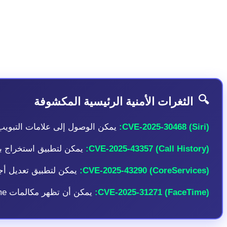
الإصدار. تشير استراتيجية الكشف المتأخرة هذه إلى أن آبل قد 
من استغلال المعلومات التقنية التفصيلية حول الأجهزة غير المحد
🔍
الثغرات الأمنية الرئيسية المكشوفة
CVE-2025-30468 (Siri):
يمكن الوصول إلى علامات التبويب 
CVE-2025-43357 (Call History):
يمكن لتطبيق استخراج ب
CVE-2025-43290 (CoreServices):
يمكن لتطبيق تعديل أجز
CVE-2025-31271 (FaceTime):
يمكن أن تظهر مكالمات FaceTime الواردة أو يتم قبولها على جهاز macOS مقفل، حتى مع تعطيل الإشعارات على شاشة القفل.