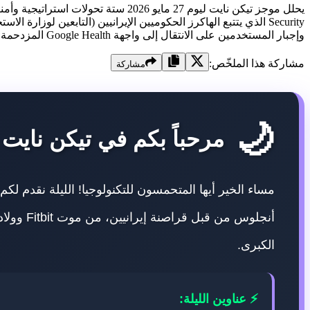
وإجبار المستخدمين على الانتقال إلى واجهة Google Health المزدحمة، والتفكيك الفني لجهاز Lenovo Idea Tab الاقتصادي المزود بشاشة 90Hz لمنافسة الآيباد الأساسي ...
مشاركة هذا الملخّص:
مشاركة
🌙
مرحباً بكم في تيكن نايت 27 مايو 2026
الكبرى.
⚡ عناوين الليلة: