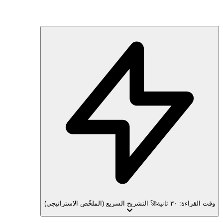
وقت القراءة: ٣٠ ثانية
🚀 التشريح السريع (الملخّص الاستراتيجي)