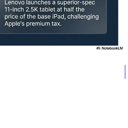
🔒 أزمة آبل الأمنية: تفاصيل CVE جديدة لـ macOS و iOS وأنظمة التشغيل الأخرى
للثغرات الأمنية التي تم معالجتها سابقاً في كل تحديث. يكشف هذا 
watchOS 26 و visionOS 26. تتضمن هذه التحديثات الأمنية إصلاحات للثغرات الأمنية في Siri و Calendar و Kernel و CoreServices و FaceTime و Phone و SQLite.