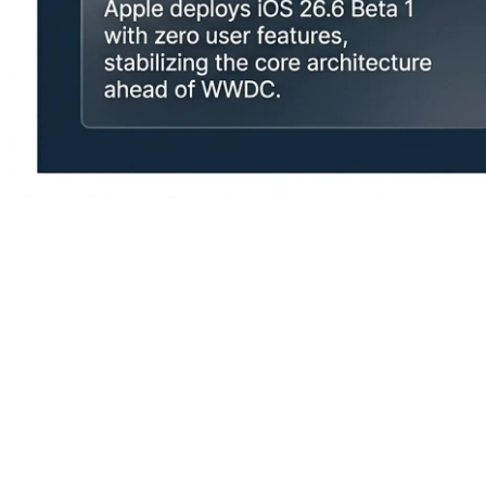
في خطوة غير متوقعة، قامت آبل اليوم (26 مايو 2026) بتحديث صفحات المحتوى الأمني لعدة إصدارات من macOS و iOS و iPadOS و visionOS و watchOS، مضيفة تفاصيل CVE جديدة
يرة كانت أكثر خطورة وانتشاراً مما تم الإعلان عنه في البداية.
وفقاً لتقرير 9to5Mac، نشرت آبل تفاصيل أمنية جديدة للإصدارات القديمة مثل macOS Sonoma 14.8 و iOS 18.7 و iPadOS 18.7، بالإضافة إلى الإصدارات الأحدث مثل iOS 26 و iPadOS 26 و