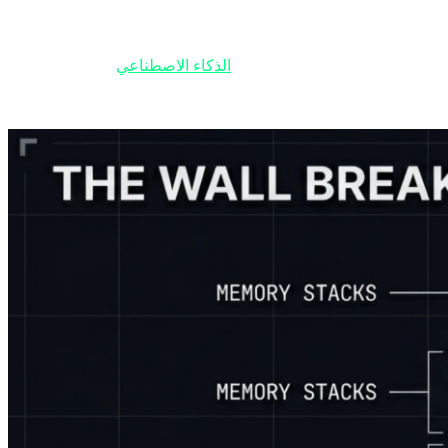
أهلاً بكم في الوردية الليلية في "تکين جاراج". عندما يخفت ضجيج السوق الصاخب وتتلاشى أضواء النيون في المتاجر، تبدأ الإشارات الحقيقية للقوة في عالم السيليكون بالظهور. الليلة، في 25 فبراير 2026، نشهد
سيادة الرقمية المستقبلية.
يجيات التي تحدد من سيفوز في حرب
الذكاء الاصطناعي
. لقد تجاوزنا
 فيه الأجهزة، وتخطط، وتدير التنفيذ بشكل مستقل. ضع أنظمتك في