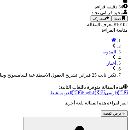
34
دقيقة قراءة
مجيد قرباني نجاد
حفظ
مشاركة
10102
#
معرف المقالة
متابعة القراءة
المدونة
أخبار
تکين نايت 25 فبراير: تشريح العقول الاصطناعية لسامسونج وبيان موت أنظمة التشغيل 🌒🛡️
هذه المقالة متوفرة باللغات التالية:
🇮🇷
فارسی
🇸🇦
English
🇬🇧
العربية
نشط
انقر لقراءة هذه المقالة بلغة أخرى
✨
عرض كقصة