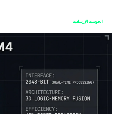
تحولات زلزالية في البنية التحتية العالمية للحوسبة تتجاوز مجرد إطلا
إذا كان تقريرنا الصباحي يدور حول اختيار أفضل سلاح لمكتبك، فإن تق
عصر
الحوسبة الإرشادية
—حيث كان البشر يجلسون خلف الأنظمة لإصد
الوضع الليلي؛ مهمتنا الليلة هي فهم النظام السيليكوني الجديد.