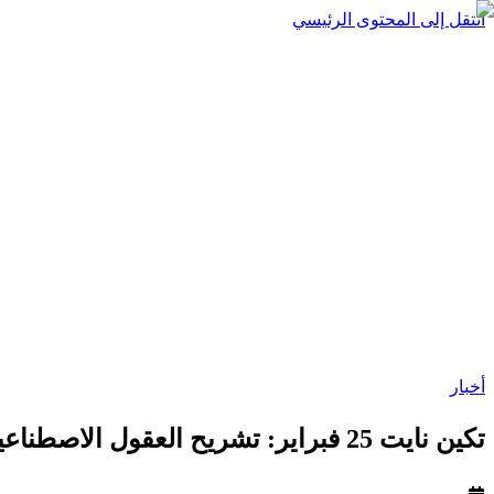
انتقل إلى المحتوى الرئيسي
أخبار
تکين نايت 25 فبراير: تشريح العقول الاصطناعية لسامسونج وبيان موت أنظمة التشغيل 🌒🛡️