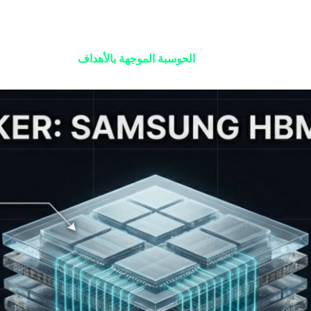
ق أدوات بسيطة. في "تکين نايت" الليلة، نغوص في الطبقات التي تحدد ال
رير الليل يدور حول تشريح المصانع التي تبني هذه الأسلحة والاسترات
ار الأوامر—ودخلنا عصر
الحوسبة الموجهة بالأهداف
. هذا نموذج تفكر