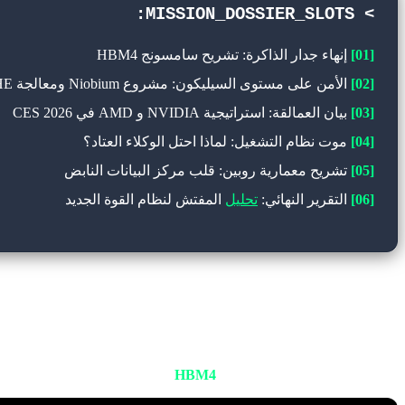
> MISSION_DOSSIER_SLOTS:
[01]
إنهاء جدار الذاكرة: تشريح سامسونج HBM4
[02]
الأمن على مستوى السيليكون: مشروع Niobium ومعالجة FHE
[03]
بيان العمالقة: استراتيجية NVIDIA و AMD في CES 2026
[04]
موت نظام التشغيل: لماذا احتل الوكلاء العتاد؟
[05]
تشريح معمارية روبين: قلب مركز البيانات النابض
[06]
التقرير النهائي:
تحليل
المفتش لنظام القوة الجديد
1. نهاية جدار الذاكرة: سامسونج HBM4 وثورة مراكز البيانات
"جدار الذاكرة" (Memory Wall). أصبحت وحدات م
رسمياً مع الإنتاج الضخم لذاكرة
HBM4
.