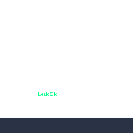
Logic Die
مباشرة مع طبقات الذ
TSV، تم تقليل المسافة الفيزيائية بين العقل (المعالج) والذاكرة 
لسلة Rubin من NVIDIA.