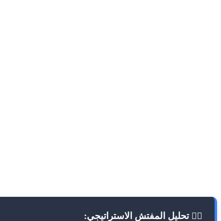
ذاكرة HBM4 ليست مجرد ترقية للسعة؛ إنها ثورة في علم المعادن وتغليف السيليكون. قامت سامسونج بدمج
لقد أمنت سامسونج الآن شريان الحياة لجميع مسرعات الجيل القادم، بما في ذلك س
🕵️‍♂️ تحليل المفتش الاستراتيجي: