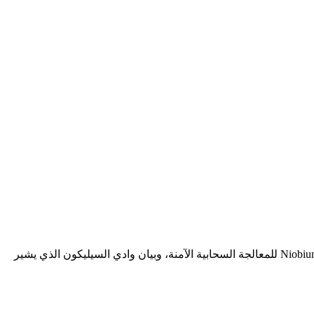
تکين نايت: يغوص تقريرنا الليلة في البنى التحتية العميقة للسيليكون. نقوم بتحليل بدء الإنتاج الضخم لذاكرة HBM4 من سامسونج، ومشروع Niobium للمعالجة السحابية الآمنة، وبيان وادي السيليكون الذي يشير