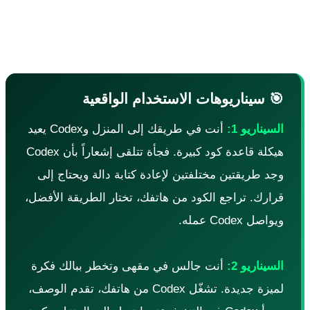
Gemini
تلقي إشعارات عندما يحتاج Codex إلى توجيه
 سيناريوهات الاستخدام الواقعية
لسيناريو 1:
أنت في طريقك إلى المنزل وCodex يعيد
هيكلة قاعدة كود كبيرة. فجأة تتلقى إشعاراً بأن Codex
جد طريقتين مختلفتين لإعادة كتابة دالة ويحتاج إلى
رارك. تراجع الكود من هاتفك، تختار الطريقة الأفضل،
يواصل Codex عمله.
لسيناريو 2:
أنت جالس في مقهى وتخطر ببالك فكرة
لميزة جديدة. تشغّل Codex من هاتفك، تقدم الوصف،