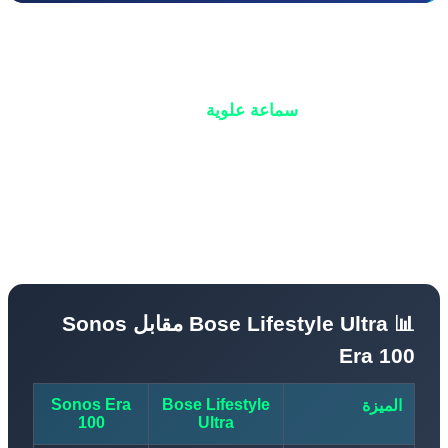
وفقاً لـ The Verge وTom's Guide، لدى Lifestyle Ultra
Speaker ميزة رئيسية واحدة على Sonos Era 100 (الذي
 نفس السعر):
سماعة علوية
. هذه السماعة تجعل الصوت
 في الفضاء، مما يخلق شعوراً أكثر اتساعاً وغنى. في
الاختبارات الأولية، قال مراسل The Verge "تفاجأت بمدى
ة صوت هذه السماعة بالنسبة لحجمها، ووضوح الصوت
ي كان استثنائياً."
📊 Bose Lifestyle Ultra مقابل Sonos
Era 10
Sonos Era
Bose Lifestyle
الميزة
100
Ultra