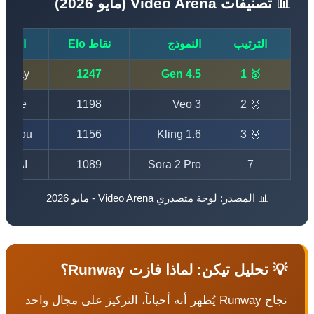
تصنيفات Video Arena (مايو 2026)
الترتيب
النموذج
نقاط Elo
الشركة
Runway
1247
Gen 4.5
🥇 1
Google
1198
Veo 3
🥈 2
Kuaishou
1156
Kling 1.6
🥉 3
OpenAI
1089
Sora 2 Pro
7
📊 المصدر: لوحة متصدري Video Arena - مايو 2026
 تحليل تيكن: لماذا فازت Runway؟
نجاح Runway يُظهر أنه أحياناً، التركيز على مجال واحد