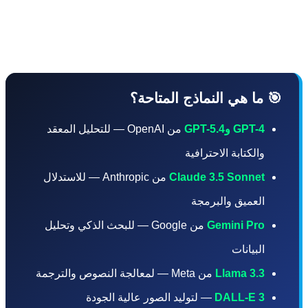
وصولاً مدى الحياة لأقوى نماذج الذكاء الاصطناعي في
.
 ما هي النماذج المتاحة؟
GPT-4 وGPT-5.4
من OpenAI — للتحليل المعقد
والكتابة الاحترافية
Claude 3.5 Sonnet
من Anthropic — للاستدلال
العميق والبرمجة
Gemini Pro
من Google — للبحث الذكي وتحليل
البيانات
Llama 3.3
من Meta — لمعالجة النصوص والترجمة
DALL-E 3
— لتوليد الصور عالية الجودة