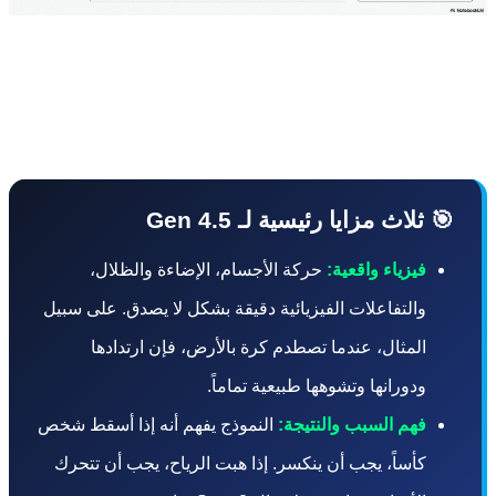
وفقاً لـ TechCrunch، حققت Runway — المدعومة من Nvidia
وSoftBank — تفوقاً كبيراً على المنافسين في ثلاثة مجالات
ة مع هذا النموذج الجديد:
 ثلاث مزايا رئيسية لـ Gen 4.5
فيزياء واقعية:
حركة الأجسام، الإضاءة والظلال،
والتفاعلات الفيزيائية دقيقة بشكل لا يصدق. على سبيل
المثال، عندما تصطدم كرة بالأرض، فإن ارتدادها
ودورانها وتشوهها طبيعية تماماً.
فهم السبب والنتيجة:
النموذج يفهم أنه إذا أسقط شخص
كأساً، يجب أن ينكسر. إذا هبت الرياح، يجب أن تتحرك