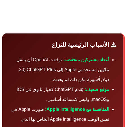
جعون مجموعة من الخيارات التي قد تشمل دعوى قضائية
 أو إرسال إشعار بخرق العقد. تقول المصادر إن هذه
اءات يمكن أن "تُنفذ رسمياً في المستقبل القريب."
️ الأسباب الرئيسية للنزاع
أعداد مشتركين منخفضة:
توقعت OpenAI أن ينتقل
ملايين مستخدمي Apple إلى ChatGPT Plus (20
دولاراً/شهر)، لكن ذلك لم يحدث.
موقع ضعيف:
يُقدم ChatGPT كخيار ثانوي في iOS
وmacOS، وليس كمساعد أساسي.
المنافسة مع Apple Intelligence:
طورت Apple في
نفس الوقت Apple Intelligence الخاص بها الذي