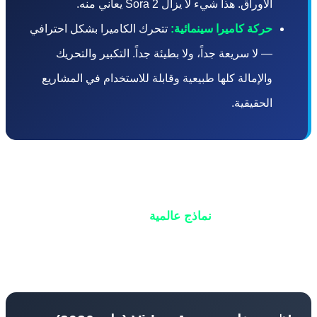
الأوراق. هذا شيء لا يزال Sora 2 يعاني منه.
حركة كاميرا سينمائية:
تتحرك الكاميرا بشكل احترافي
— لا سريعة جداً، ولا بطيئة جداً. التكبير والتحريك
والإمالة كلها طبيعية وقابلة للاستخدام في المشاريع
الحقيقية.
من المثير للاهتمام أن Runway صرحت في مقابلة مع
TechCrunch أن هدفهم ليس فقط بناء أدوات لصانعي الأفلام
 يريدون إنشاء
نماذج عالمية
. هذه النماذج يمكنها محاكاة
م الحقيقي ويمكن استخدامها في مجالات مثل الروبوتات
كبات ذاتية القيادة والمحاكاة العلمية.