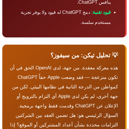
ينافس ChatGPT.
قيود تقنية:
دمج ChatGPT له قيود ولا يوفر تجربة
مستخدم سلسة.
 تحليل تيكن: من سيفوز؟
هذه معركة معقدة. من جهة، لدى OpenAI الحق في أن
تكون منزعجة — فقد وضعت Apple حقاً ChatGPT
مواطن من الدرجة الثانية في نظامها البيئي. لكن من
جهة أخرى، لم يكن لدى Apple أي التزام بالترويج أو
الإعلان عن ChatGPT وقدمت فقط واجهة برمجية.
لسؤال الرئيسي هو: هل تضمن العقد بين الشركتين
لتزامات محددة بشأن أعداد المشتركين أو الموقع؟ إذا