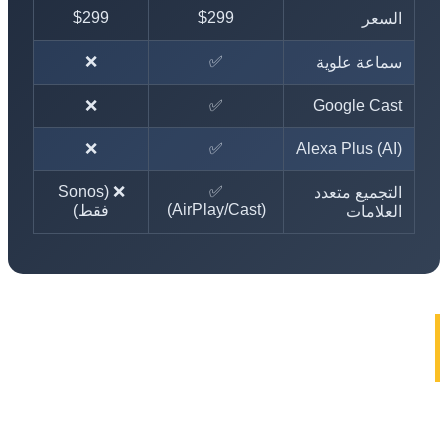
$299
$299
السعر
❌
✅
سماعة علوية
❌
✅
Google Cast
❌
✅
Alexa Plus (AI)
❌ (Sonos
✅
التجميع متعدد
(AirPlay/Cast)
فقط)
العلامات
⚖️ OpenAI تستعد لمقاضاة
: صراع العمالقة التقنيين
في واحد من أكبر النزاعات التقنية في 2026، تستعد OpenAI