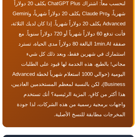
لنحسب معاً: اشتراك ChatGPT Plus يكلف 20 دولاراً
شهرياً، وClaude Pro يكلف 20 دولاراً شهرياً، وGemini
Advanced يكلف 20 دولاراً شهرياً. إذا كان لديك الثلاثة،
فأنت تدفع 60 دولاراً شهرياً أو 720 دولاراً سنوياً. مع
صفقة 1min.AI البالغة 80 دولاراً مدى الحياة، تسترد
ستثمارك في شهرين فقط، وبعد ذلك كل شيء
جاني! بالطبع، هذه الخدمة لها قيود على الطلبات
اليومية (حوالي 1000 استعلام شهرياً لخطة Advanced
Business)، لكن بالنسبة لمعظم المستخدمين العاديين،
ذا أكثر من كافٍ. المزية الرئيسية؟ أنك تستخدم
اجهات برمجية رسمية من هذه الشركات، لذا جودة
لمخرجات مطابقة للنسخ الأصلية.