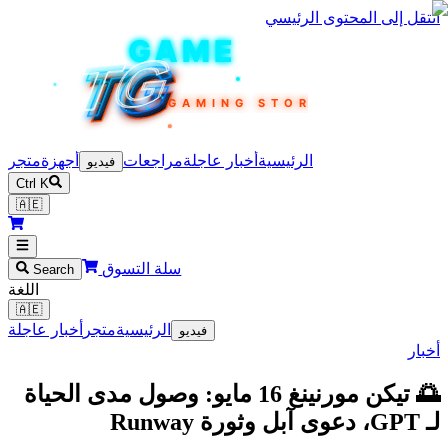
 إلى المحتوى الرئيسي
TEKIN
GAME
TG
TG
TG
TG
TG
GAMING STORE
الرئيسية
أخبار عاجلة
مراجعات
أجهزة
متجر
فيديو
Ctrl K
🇦🇪
سلة التسوق
Search
اللغة
🇦🇪
الرئيسية
متجر
أخبار عاجلة
فيديو
🌅 تيكن مورنينغ 16 مايو: وصول مدى الحياة