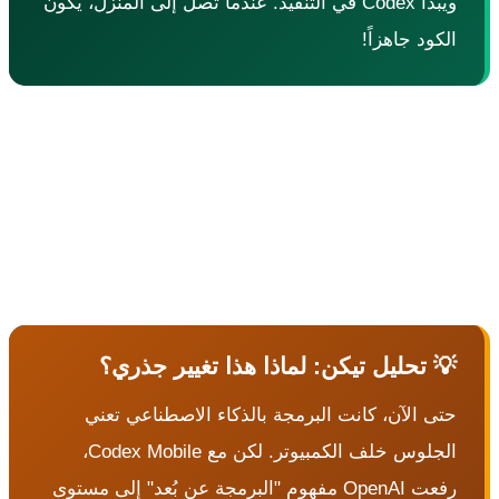
ويبدأ Codex في التنفيذ. عندما تصل إلى المنزل، يكون
لكود جاهزاً!
النقطة المهمة هي أن هذه الميزة تعمل حالياً فقط مع Codex
على macOS، لكن OpenAI أعلنت أن دعم Windows سيُضاف
ً. أيضاً، هذه الميزة متاحة لجميع المستخدمين — بما في
المستخدمين المجانيين — على الرغم من أن المستخدمين
وعين لديهم قيود أقل على عدد الطلبات.
 تحليل تيكن: لماذا هذا تغيير جذري؟
تى الآن، كانت البرمجة بالذكاء الاصطناعي تعني
الجلوس خلف الكمبيوتر. لكن مع Codex Mobile،
رفعت OpenAI مفهوم "البرمجة عن بُعد" إلى مستوى