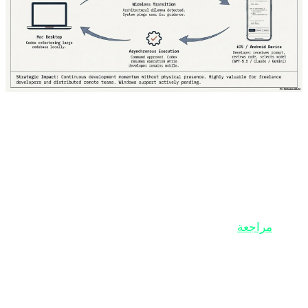
وفقاً لـ The Verge وTechCrunch، تتيح لك هذه الميزة تشغيل
Codex على جهاز Mac الخاص بك ومراقبة والتحكم في جميع
ه من خلال هاتفك. يمكنك:
 عرض حالة المشاريع قيد التشغيل
مراجعة
مخرجات Codex
 إصدار أوامر جديدة
 الموافقة على التغييرات أو رفضها
✅ التبديل بين النماذج المختلفة (GPT-5.5، Claude،