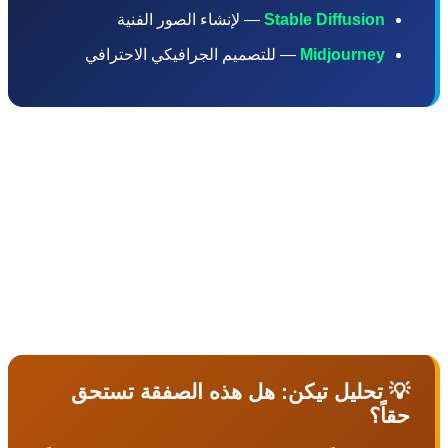
Stable Diffusion
— لإنشاء الصور الفنية
Midjourney
— للتصميم الجرافيكي الاحترافي
وفقاً لـ TechCrunch وMashable، هذه المنصة هي في الأساس
تحكم موحدة تتيح لك التبديل بين النماذج المختلفة
ار الأفضل لكل مهمة. على سبيل المثال، يمكنك استخدام
Claude للبرمجة، وGPT-4 لكتابة المقالات، وGemini للبحث،
وDALL-E لتوليد الصور — كل ذلك في منصة واحدة دون
ة لاشتراكات منفصلة.
 تحليل تيكن: هل هذه الصفقة تستحق
قاً؟