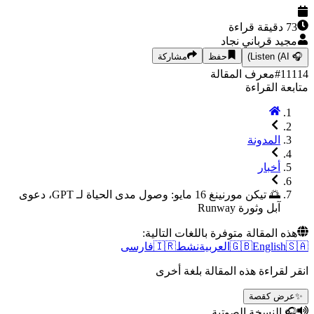
دقيقة قراءة
د قرباني نجاد
Listen (AI
حفظ
مشاركة
1
#
معرف المقالة
ة القراءة
المدونة
أخبار
🌅 تيكن مورنينغ 16 مايو: وصول مدى الحياة لـ GPT، دعوى
آبل وثورة Runway
 المقالة متوفرة باللغات التالية:
English
🇬🇧
العربية
نشط
🇮🇷
فارسی
لقراءة هذه المقالة بلغة أخرى
ض كقصة
النسخة الصوتية