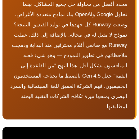
حدد أفضل من محاولة حل جميع المشاكل. بينما
تحاول Google وOpenAI بناء نماذج متعددة الأغراض،
وضعت Runway كل جهدها في توليد الفيديو. النتيجة؟
موذج لا مثيل له في مجاله. بالإضافة إلى ذلك، عملت
Runway مع صانعي أفلام محترفين منذ البداية ودمجت
لاحظاتهم في تطوير النموذج — وهو شيء فعله
لمنافسون بشكل أقل. هذا النهج "من القاعدة إلى
القمة" جعل Gen 4.5 بالضبط ما يحتاجه المستخدمون
لحقيقيون. فهم الشركة العميق للغة السينمائية والسرد
لبصري يمنحها ميزة تكافح الشركات التقنية البحتة
مطابقتها.