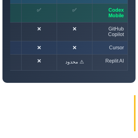
✅
✅
✅
Codex
Mobile
❌
❌
❌
GitHub
Copilot
❌
❌
❌
Cursor
❌
❌
Replit AI
⚠️ محدود
🎬 Runway تهزم Google
وOpenAI: Gen 4.5 يصبح أفضل
موذج فيديو بالذكاء الاصطناعي