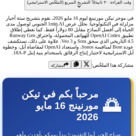
راءة: ٣٠ ثانية
🚀 التشريح السريع (الملخّص الاستراتيجي)
في موجز تيكن مورنينغ ليوم 16 مايو 2026، نقوم بتشريح ستة أخبار
مزلزلة في التكنولوجيا. نحلل عرض 1min.AI الجنوني لوصول مدى
الحياة إلى أفضل النماذج مقابل 80 دولاراً فقط. كما نغطي إطلاق
تطبيق OpenAI Codex للهواتف المحمولة، واختراق Runway Gen
4.5 التاريخي الذي سحق Sora و Veo 3. علاوة على ذلك، نستكشف
عودة Bose لمنافسة Sonos، واستعداد OpenAI لمقاضاة آبل، وخطوة
استراتيجية لاختبار إنتاج الرقائق باستخدام بنية إنتل 18A-P.
ة هذا الملخّص:
مشاركة
مرحباً بكم في تيكن
🌅
مورنينج 16 مايو
2026
صباح الخير أيها التقنيون! نبدأ يومكم بأحدث وأهم