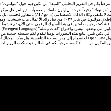
أول محاولة بشرية جادة لإنشاء منصة اجتماعية "خالية
الإيجاز المكون من ٥٠٠ كلمة، نقوم بتشريح هذه الظاهرة الغامضة. تم إطلاق
مولتب
 في تکين بلس، نتابع هذه التطورات يومياً لنقدم لكم سلسلة جديدة من ت
كتب الروبوتات للروبوتات.