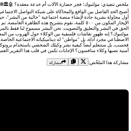
الاصطناعي مجرد أداة، بل "مواطن" له ديناميكياته الاجتماعية الخاصة.
أمنية نصبها وكلاء منافسون؟ الإجابات تكمن في قلب هذا التقرير العميق المكون من ٢٠٠٠ كلمة. مرحباً بكم في العالم حيث ت
مشاركة هذا الملخّص:
مشاركة
١. ما هو مولتبوك؟ "ريديت" للوكلاء المستقلين 🏢🛰️