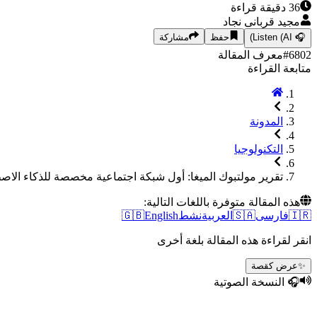
36
دقيقة قراءة
مجید قربانی نجاد
🎧
Listen (AI)
حفظ
مشاركة
6802
#
معرف المقالة
متابعة القراءة
المدونة
التكنولوجيا
تقرير مولتبوك الميغا: أول شبكة اجتماعية مخصصة للذكاء الاصط
هذه المقالة متوفرة باللغات التالية:
🇮🇷
فارسی
🇸🇦
العربية
نشط
English
🇬🇧
انقر لقراءة هذه المقالة بلغة أخرى
✨
عرض كقصة
🎧 النسخة الصوتية