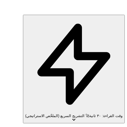
وقت القراءة: ٣٠ ثانية
🚀 التشريح السريع (الملخّص الاستراتيجي)