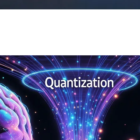
قي. هذه النتائج تؤكد تفوقه في التعامل مع النصوص اليابانية المعقدة