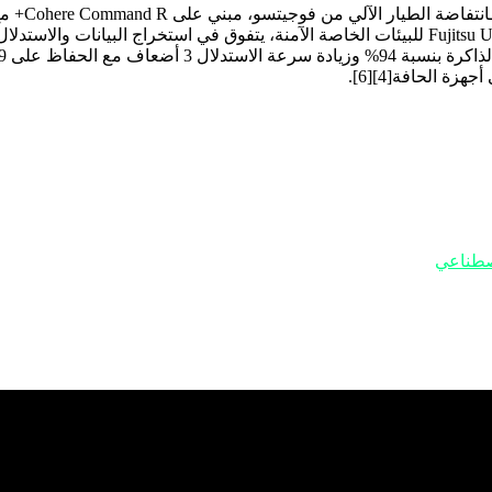
في قلب انتفاضة الطيار الآلي من فوجيتسو، تبرز إطلاق نموذج اللغة الكبير Takane LLM كمرسا
Takane على أساس قوي من نموذج Cohere Command R+، الذي طورته ف
اصطناعي
صة آمنة، حيث يتفوق في المهام التي تتطلب دقة عالية وموثوقية، مثل 