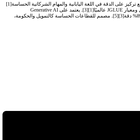
إطلاق نموذج Takane LLM في 30 سبتمبر 2024 كمرساة استراتيجية لـانتفاضة الطيار الآلي من فوجيتسو، مبني على Cohere Command R+ مع تركيز على الدقة في اللغة اليابانية والمهام الشركاتية الحساسة[1]
[2]. دمج في خدمات Fujitsu Kozuchi AI ومنصة DI PaaS ضمن Fujitsu Uvance للبيئات الخاصة الآمنة، يتفوق في استخراج البيانات والاستدلال ومعيار JGLUE عالميًا[1][3]. يعتمد على Generative AI
Reconstruction Technology بتقنية 1-bit Quantization لتقليل استهلاك الذاكرة بنسبة 94% وزيادة سرعة الاستدلال 3 أضعاف مع الحفاظ على 89% دقة[3][5]. مصمم للقطاعات الحساسة كالتمويل والحكومة،
ة استراتيجية حاسمة، تمهد لنهاية عصر البرمجة البشرية التقليدية وولادة عصر سيادة البيانات المطلقة. يعتمد
وجيتسو بالشراكة مع شركة Cohere، مع تركيز دقيق على الدقة العالية في معالجة اللغة اليابانية والمهام الشركاتية الحساسة. هذا
التوليدي، حيث يجمع بين تقنيات الضغط المتقدمة والتخصيص الدقيق للبيئات الخاصة الآمنة، مما يمكّن الشركات من نشر قدرات AI
يأتي إطلاق Takane في 30 سبتمبر 2024، كجزء من خدمات Fujitsu Kozuchi AI ومنصة Fujitsu Data Intelligence PaaS (DI PaaS) ضمن محفظة Fujitsu Uvance، التي تركز على حل التحديات الاجتماعية عبر
استخراج البيانات، الاستدلال المعقد، تسريع سير العمل، والفهم