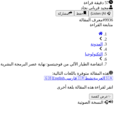
57
دقيقة قراءة
مجید قربانی نجاد
🎧
Listen (AI)
حفظ
مشاركة
9936
#
معرف المقالة
متابعة القراءة
المدونة
التكنولوجيا
انتفاضة الطيار الآلي من فوجيتسو: نهاية عصر البرمجة البشرية و
هذه المقالة متوفرة باللغات التالية:
🇸🇦
العربية
نشط
🇮🇷
فارسی
English
🇬🇧
انقر لقراءة هذه المقالة بلغة أخرى
✨
عرض كقصة
🎧 النسخة الصوتية