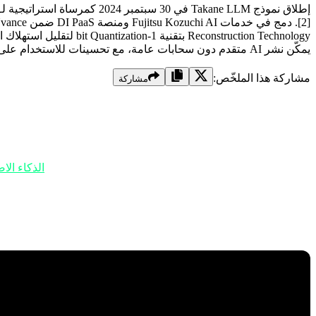
يمكّن نشر AI متقدم دون سحابات عامة، مع تحسينات للاستخدام على أجهزة الحافة[4][6].
مشاركة هذا الملخّص:
مشاركة
الطبقة الأولى: المرساة
النموذج ليس مجرد تطور تكنولوجي، بل هو ثورة في هندسة
الذكاء ال
متقدمة دون الاعتماد على السحابات العامة غير الآمنة.
الصناعات. هذا النموذج مصمم خصيصًا للاستخدام الشركاتي في بيئات خا
متعدد اللغات مع التركيز الرئيسي على اليابانية.