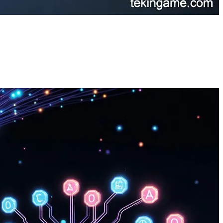
الفرعية، بما في ذلك فهم اللغة الطبيعية، التصنيف، والاستدلال المنط
والتطوير.
الخاصة بفوجيتسو، والتي تحقق تقليلًا مذهلاً بنسبة 94% في استهلاك الذاكرة مع الحفاظ على 89% من الدقة مقارنة بالنموذج غير المضغوط.