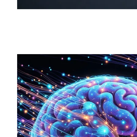
من خلال تدريب إضافي وتهيئة دقيقة (fine-tuning)، حقق Takane نتائج رائدة عالميًا في معيار JGLUE (Japanese General Language Understanding Evaluation)، متجاوزًا المنافسين في جميع فئات الاختبارات
، خاصة في القطاعات الحساسة مثل التمويل، الحكومة، والبحث
تكمن القوة التقنية الأساسية لـ Takane في تقنيات الضغط والتحسين المتقدمة، التي تم تطويرها كجزء من Generative AI Reconstruction Technology. أولى هذه الابتكارات هي تقنية الكمية 1-bit Quantization