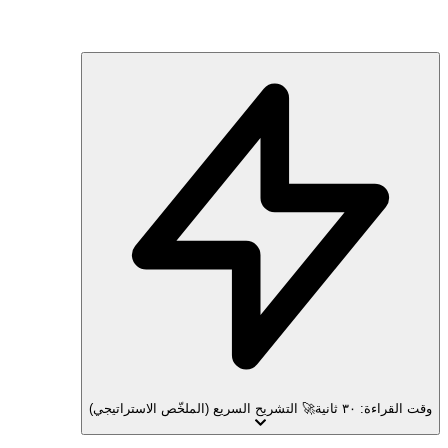
وقت القراءة: ٣٠ ثانية
🚀 التشريح السريع (الملخّص الاستراتيجي)