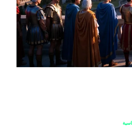
طوال عام كامل، كانت المنتديات العالمية تشتعل بالنقاشات حول فقدان "روح الحضارة". النقاد أشاروا إلى أن اللعبة ضحت بالهوية التاريخية من أجل التنوع الميكانيكي. ولكن، في خطوة شجاعة، أثبتت Firaxis أن
ريخهم بأيديهم وباسم حضارتهم التي اختاروها منذ اللحظة الأولى.
 شاشة اختيار الحضارة الجديدة عند الانتقال بين العصور. بدلاً من ذلك،
اسية
، فلن تضطر للتحول إلى دولة أخرى في عصر الاستكشاف؛ بل
ستتطور قدراتك الفكرية والعلمية لتشمل "جامعات العصر الحديث" و"مراكز الأبحاث النووية" بهوية عباسية فريدة. الخصائص التي تكتسبها في العصور الأولى لا تختفي، بل تتراكم (Stackable) لتخلق قوة عظمى