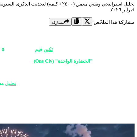
فبراير ٢٠٢٦.
مشاركة هذا الملخّص:
مشاركة
مقدمة: العودة إلى الهوية؛ الهدية التي انتظره
أهلاً بكم يا عشاق الألعاب الاستراتيجية في
تكين
قيم
! نحن اليوم في
٥ فبراير ٢٠٢٦
الجمهور وأطلق ميزة
"الحضارة الواحدة" (One Civ)
رسمياً.
هذا ليس مجرد تحديث عادي (Grade A++)،
"الألترا-ميجا"، سنقوم بتشريح كل تفصيلة في هذا التحول التقني. سوا
العصر الحديث، فهذا التحديث سيغير تجربتك تماماً. تابعوا معنا
تحليل
مج
الفصل الأول: جدل "تغيير الحضارات" في ٢٠٢٥ – لماذا اعترض اللاعبون العرب؟
عندما صدرت Civ 7 العام الماضي، قدمت فكرة "طبقات الح
الخصوص، يعشق التمسك بالجذور التاريخية والاعتزاز بالهوية الوطنية