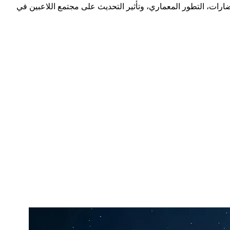
لذكرى السنوية للعبة Civilization VII. استعراض ميزة One Civ، حل مشكلة تغيير الحضارات، التطور المعماري، وتأثير التحديث على مجتمع اللاعبين في
 التي أحدثت ثورة وجدلاً كبيراً في آن واحد—نقف أمام اللحظة
التاريخية التي طالب بها الملايين. أكبر انتقاد واجهته اللعبة عند إطلاقها في عام ٢٠٢٥ كان نظام "تغيير الحضارات الإجباري" مع كل عصر جديد. واليوم، في ذكرى التأسيس الأولى، استمع استوديو Firaxis لصوت
ظ على هويتهم التاريخية من العصر القديم وحتى عصر الفضاء. في هذا التقرير
ني، أو كنت تتطلع لبناء إمبراطورية عربية تستمر لآلاف السنين في
فقدان الاتصال العطفي بالحضارة التي بدأوا بها. اللاعب العربي، على وجه
بة عنه كانت محبطة للغاية.