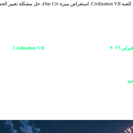
تحليل استراتيجي وتقني معمق (٢٥٠٠+ كلمة) لتحديث ا
ا عشاق الاستراتيجية
، وبعد مرور عام كامل على إطلاق
Civilization VII
—اللعبة
 بل هو إعادة صياغة لمحرك اللعبة ليتوافق مع الرغبة العميقة لدى اللاعبين في الحفا
ء كنت ممن عانوا من تحول "مصر" المفاجئ إلى "المغول" في العصر الثا
يد
وفريق تكين قيم لخبايا هذا التحديث الاستثنائي.
ضارة" كمحاولة للابتكار وتغيير الرتم. لكن بالنسبة للكثيرين، كان هذا يعني 
. فكرة أن تنتهي حضارته في منتصف الطريق وتتحول فجأة إلى ثقافة غري