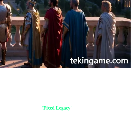
صوت المجتمع هو البوصلة الحقيقية. تحديث اليوم هو اعتراف رسمي بأن 
الفصل الثاني: كيف تعمل ميزة One Civ؟ العمق التقني والميكانيكيات الجديدة
يتيح النظام الجديد، المعروف بـ
'Fixed Legacy'
، خياراً في قائمة إعداد
ستحصل حضارتك الأساسية على "شجرة تطور مستمرة" (Unified Evolution Tree).
هذا يعني أنك ستستمر في تطوير خصائص حضارتك الأصلية بما يتناسب م