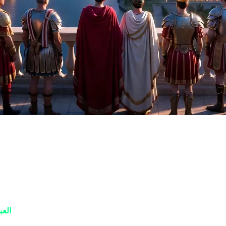
الاستمرارية هي روح ألعاب سيويليزيشن، وأن اللاعبين يريدون كتابة تا
ات اللعبة يمنح اللاعب "مساراً موحداً". عند تفعيل هذا الخيار، يتم إلغاء
ع التقدم التقني لكل عصر. على سبيل المثال، إذا بدأت بالحضارة
العب