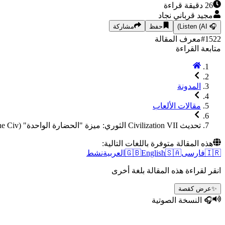
26
دقيقة قراءة
مجيد قرباني نجاد
🎧
Listen (AI)
حفظ
مشاركة
1522
#
معرف المقالة
متابعة القراءة
المدونة
مقالات الألعاب
تحديث Civilization VII الثوري: ميزة "الحضارة الواحدة" (One Civ) تصل أخيراً!
هذه المقالة متوفرة باللغات التالية:
🇮🇷
فارسی
🇸🇦
English
🇬🇧
العربية
نشط
انقر لقراءة هذه المقالة بلغة أخرى
✨
عرض كقصة
🎧 النسخة الصوتية