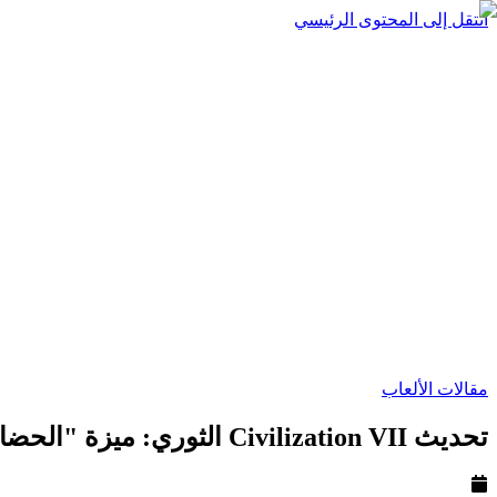
انتقل إلى المحتوى الرئيسي
مقالات الألعاب
تحديث Civilization VII الثوري: ميزة "الحضارة الواحدة" (One Civ) تصل أخيراً!