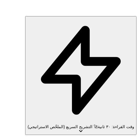
وقت القراءة: ٣٠ ثانية
🚀 التشريح السريع (الملخّص الاستراتيجي)