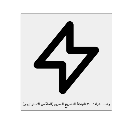
وقت القراءة: ٣٠ ثانية
🚀 التشريح السريع (الملخّص الاستراتيجي)