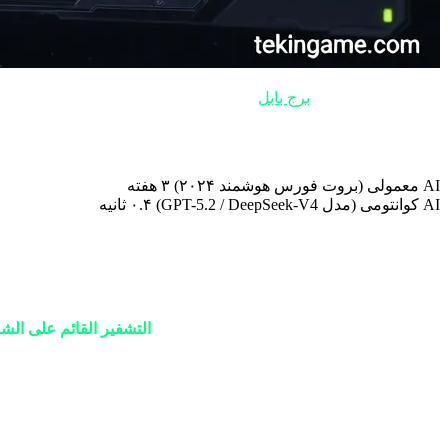
كما أشرنا في تحلیل
برج بابل
، كان يمكن للتنوع اللغوي أن يكون طبقة 
⚡ زمان رمزگشایی پسورد ۱۲ رقمی (ترکیبی)
AI معمولی (بروت فورس هوشمند ۲۰۲۴)
۳ هفته
AI کوانتومی (مدل GPT-5.2 / DeepSeek-V4)
۰.۴ ثانیه
داده‌ها بر اساس تست‌های نفوذ آزمایشگاه Tekin PLUS - فوریه ۲۰۲۶
🛡️ الملجأ الرقمي: هل ما زال هناك أمل؟
بين أنقاض التشفير التقليدي، ظهر بطل جديد:
التشفير القائم على الشبكة (based Cryptography
الشبكة بتعقيد رياضي يعجز أمامه حتى أرقى الذكاء الاصطناعي الكمي لعام ۲۰۲۶. إن اللجوء إلى بروتوكولات ما بعد الكم (PQC) هو ملجأنا الوحید في 
الطبقة الاستراتيجية رقم 1: تشريح التهديد
في الطبقة 1، يكشف "صندوق باندورا" حقيقة مرة حول سرعة ف
وجودية للخصوصية.