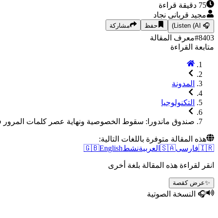
75
دقيقة قراءة
مجید قربانی نجاد
🎧
Listen (AI)
حفظ
مشاركة
8403
#
معرف المقالة
متابعة القراءة
المدونة
التكنولوجيا
صندوق ماندورا: سقوط الخصوصية ونهاية عصر كلمات المرور 
هذه المقالة متوفرة باللغات التالية:
🇮🇷
فارسی
🇸🇦
العربية
نشط
English
🇬🇧
انقر لقراءة هذه المقالة بلغة أخرى
✨
عرض كقصة
🎧 النسخة الصوتية