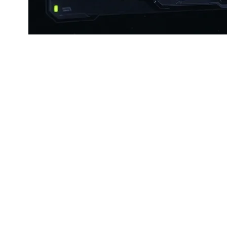
. على عكس RSA، الذي يعتمد على الأعداد الأولية ويمكن لـ Quantum كسرها بسهولة، تتمتع هندسة
 من التهديد. يحذر المحللون من أن هذا ليس مجرد ضعف تقني، بل أزمة