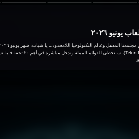
يونيو ٢٠٢٦
أجهزتكم ويفرغ محافظكم! في هذ
.