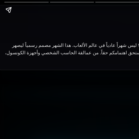
مرحباً بكم في استوديو أخبار تكين جيم! كالمعتاد، معكم ماجد، عاشق مجتمعنا المذهل وعالم التكنولوجيا اللامحدود... يا شباب، شهر يونيو ٢٠٢٦ ليس شهراً عادياً في عالم الألعاب. هذا الشهر مصمم رسمياً ليصهر
ه الحلقة من مراجعة تكين (Tekin Review)، سنتخطى القوائم المملة وندخل مباشرة في أهم ٢٠ تحفة فنية تستحق اهتمامكم حقاً. من عمالقة الحاسب الشخصي وأجهزة الكونسول،