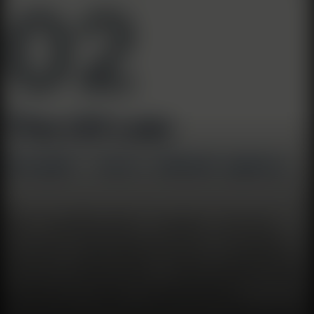
البالغ 47 عامًا. ارتفع سهم