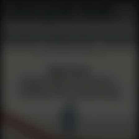
دولار (+214٪ هذا العام) 🔥 ارتفع DuckDuckGo 30٪ - الهروب
من الذكاء الاصطناعي الإجباري من غوغل ✝️ رسالة البابا حول
الذكاء الاصطناعي: هل كتبها الذكاء الاصطناعي؟ 🔒 iPhone مضاد
للسرقة: قفل تلقائي بمقياس التسارع