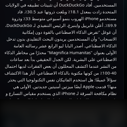
المستخدمين. أفاد DuckDuckGo أن تثبيتات تطبيقه في الولايات
المتحدة زادت بمعدل 18.1٪ وبلغت ذروتها عند 30.5٪. قاد
مستخدمو iPhone الهروب بنمو أسبوعي متوسط 33٪ وذروة
69.9٪. أعلن غابرييل واينبرغ، الرئيس التنفيذي لـ DuckDuckGo،
أن غوغل "تفرض الذكاء الاصطناعي بالقوة دون إمكانية
الانسحاب" وأن المستخدمين يريدون البحث التقليدي بدون تدخل
الذكاء الاصطناعي. أصدر البابا ليو الرابع عشر رسالته العامة
الأولى بعنوان "Magnifica Humanitas" محذرًا من مخاطر الذكاء
الاصطناعي على البشرية. لكن الجدل الحقيقي بدأ بعد ساعات
من النشر عندما اكتشف المحللون أن بعض الفقرات لديها احتمال
40-100٪ من كونها مكتوبة بالذكاء الاصطناعي. أثار هذا الاكتشاف
سؤالاً عميقًا: هل استخدم الفاتيكان نفس التكنولوجيا التي يحذر
منها؟ قدمت Apple أيضًا ميزتين أمنيتين جديدتين. الأولى هي
نظام مكافحة السرقة لـ iPhone الذي يستخدم مقياس التسارع و
Apple Watch والإشارات البيئية لقفل الجهاز تلقائيًا عند اكتشاف
السرقة. تتكامل هذه الميزة مع Stolen Device Protection،
وتمنع الوصول إلى المعلومات الحساسة حتى لو كان اللص يعرف
رمز المرور. الخبر الثاني هو إصدار البرنامج الثابت 3.0.49 لـ