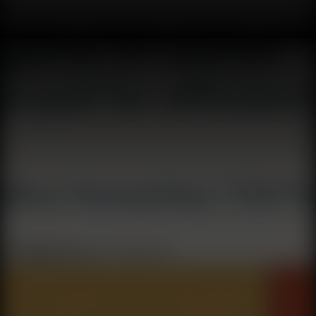
دولار إلى الهروب الجماعي من غوغل، ومن رسالة البابا المثيرة
للجدل حول الذكاء الاصطناعي إلى ميزات الأمان الجديدة من
Apple - كل شيء في هذا التقرير الشامل. ⚡ عناوين اليوم: 💰
انضمت Micron إلى نادي التريليون