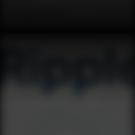
Micron بنسبة 19٪ في يوم واحد ليصل إلى 879 دولارًا، وبلغ
ذروته عند 891 دولارًا خلال الجلسة. جاء هذا النمو المتفجر بعد
يوم واحد فقط من عطلة Memorial Day الأمريكية ويوضح مدى
حرص المستثمرين على دخول سوق رقائق