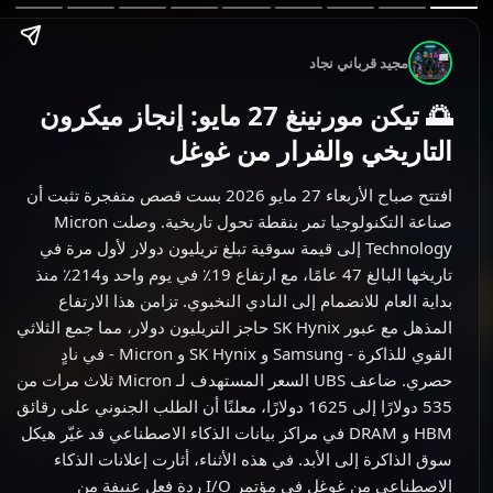
مجيد قرباني نجاد
🌅 تيكن مورنينغ 27 مايو: إنجاز ميكرون
التاريخي والفرار من غوغل
افتتح صباح الأربعاء 27 مايو 2026 بست قصص متفجرة تثبت أن
صناعة التكنولوجيا تمر بنقطة تحول تاريخية. وصلت Micron
Technology إلى قيمة سوقية تبلغ تريليون دولار لأول مرة في
تاريخها البالغ 47 عامًا، مع ارتفاع 19٪ في يوم واحد و214٪ منذ
بداية العام للانضمام إلى النادي النخبوي. تزامن هذا الارتفاع
المذهل مع عبور SK Hynix حاجز التريليون دولار، مما جمع الثلاثي
القوي للذاكرة - Samsung و SK Hynix و Micron - في نادٍ
حصري. ضاعف UBS السعر المستهدف لـ Micron ثلاث مرات من
535 دولارًا إلى 1625 دولارًا، معلنًا أن الطلب الجنوني على رقائق
HBM و DRAM في مراكز بيانات الذكاء الاصطناعي قد غيّر هيكل
سوق الذاكرة إلى الأبد. في هذه الأثناء، أثارت إعلانات الذكاء
الاصطناعي من غوغل في مؤتمر I/O ردة فعل عنيفة من