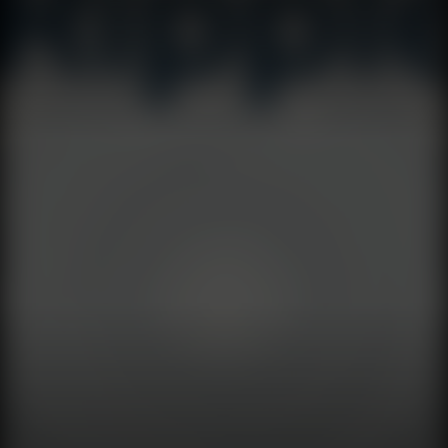
AirTag 2، وهو التحديث الثاني منذ إطلاقه في يناير 2026، مما
يحسن صوت التحذير المضاد للمطاردة. قدم WhatsApp أيضًا
ميزة جديدة في نسخة iOS التجريبية تتيح للمستخدمين مشاركة
مستندات PDF و Excel والنصوص مباشرة مع Meta AI. تقع هذه
الإمكانية في قائمة المرفقات وتمكن Meta AI من تحليل محتوى
المستند وتقديم إجابات أكثر دقة. تُظهر هذه القصص الست أن
صناعة التكنولوجيا تعبر نقطة تحول: أصبحت الذاكرة بنفس أهمية
المعالجات، والمستخدمون يتمردون ضد الذكاء الاصطناعي
الإجباري، وحتى الفاتيكان لا يمكنه الهروب من جاذبية الذكاء
الاصطناعي.