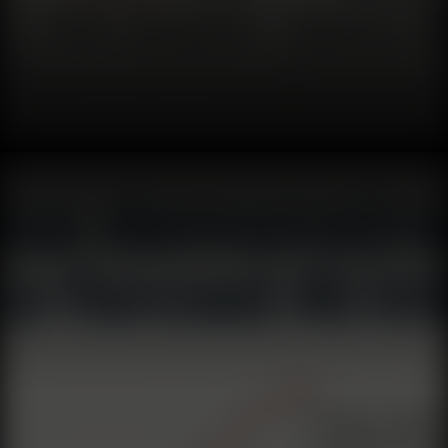
🌅 مرحباً بكم في تيكن مورنينج 27 مايو 2026 صباح الخير أيها
المتحمسون للتكنولوجيا! يبدأ صباح الأربعاء هذا بست قصص
متفجرة تثبت أن صناعة التكنولوجيا في نقطة تحول تاريخية. من
دخول Micron إلى نادي التريليون