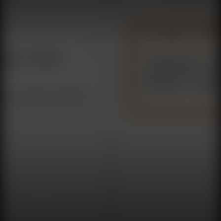
📱 WhatsApp: مشاركة المستندات مع Meta AI 🏷️ حصل
AirTag 2 على برنامج ثابت جديد ☕ احضر قهوتك واستعد لرحلة
مثيرة في عالم التكنولوجيا! [IMAGE_PLACEHOLDER_1] 💰
القصة الأولى: انضمت Micron إلى نادي التريليون