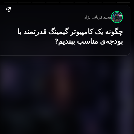
مجید قربانی نژاد
چگونه یک کامپیوتر گیمینگ قدرتمند با
بودجه‌ی مناسب ببندیم?