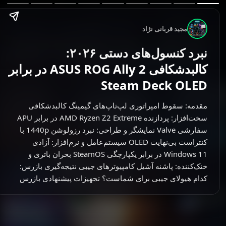
مجید قربانی نژاد
نبرد کنسول‌های دستی ۲۰۲۶:
کالبدشکافی ASUS ROG Ally 2 در برابر
Steam Deck OLED
مقدمه: سقوط امپراتوری لپ‌تاپ‌های گیمینگ کالبدشکافی
سخت‌افزار: پردازنده AMD Ryzen Z2 Extreme در برابر APU
سفارشی Valve نمایشگر و طراحی: نبرد رزولوشن 1440p با
کنتراست بی‌نهایت OLED سیستم‌عامل و نرم‌افزار: آزادی
Windows 11 در برابر یکپارچگی SteamOS بحران باتری و
خنک‌کننده: پاشنه آشیل کامپیوترهای جیبی نتیجه‌گیری بازرس:
کدام هیولای جیبی برای شماست؟ تجهیزات پیشنهادی بازرس